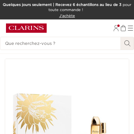
Quelques jours seulement | Recevez 6 échantillons au lieu de 3
pour
toute commande !
ALLER AU CONTENU
J'achète
CONSULTER LE PIED DE PAGE
Historique des recherches