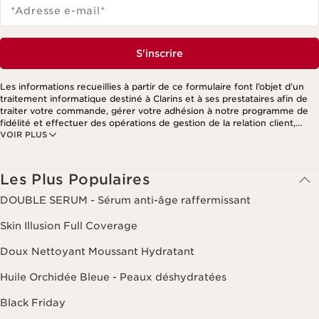
*Adresse e-mail
*
S'inscrire
Les informations recueillies à partir de ce formulaire font l’objet d’un
traitement informatique destiné à Clarins et à ses prestataires afin de
traiter votre commande, gérer votre adhésion à notre programme de
fidélité et effectuer des opérations de gestion de la relation client,
VOIR PLUS
notamment pour vous adresser des offres personnalisées en fonction
de vos précédents achats et intérêts. Pour en savoir plus, veuillez
consulter notre politique de respect de la vie privée.
Les Plus Populaires
DOUBLE SERUM - Sérum anti-âge raffermissant
Skin Illusion Full Coverage
Doux Nettoyant Moussant Hydratant
Huile Orchidée Bleue - Peaux déshydratées
Black Friday