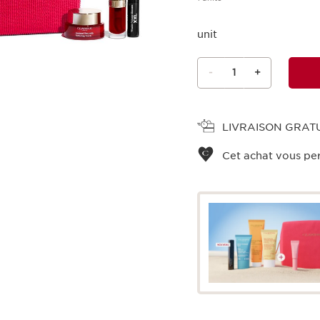
unit
-
1
+
Voir le panier
LIVRAISON GRAT
Cet achat vous pe