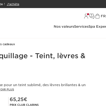
e !
J'achète
L
FR
Nos valeurs
Services
Spa Exper
ts cadeaux
uillage - Teint, lèvres &
e pour un teint sublimé, des lèvres brillantes & un
VOIR PLUS
Prix Club Clarins 65,25€
65,25€
PRIX CLUB CLARINS