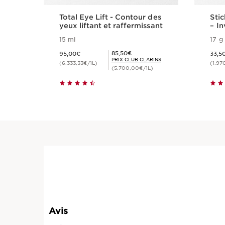
Total Eye Lift - Contour des
Sti
yeux liftant et raffermissant
– In
Pro
15 ml
17 g
Nouveau prix 95,00€
Nouveau prix 3
Prix Club Clarins 85,50€
85,50€
95,00€
33,5
PRIX CLUB CLARINS
(6.333,33€/1L)
(1.97
(5.700,00€/1L)
Achat rapide