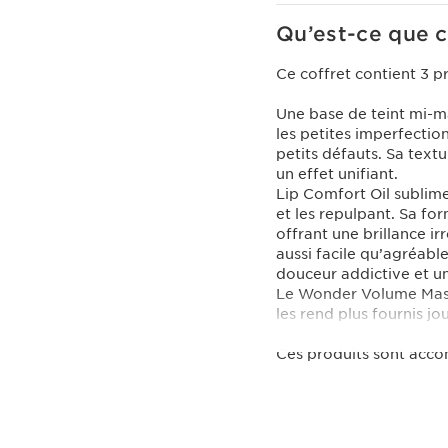
Qu’est-ce que c
Ce coffret contient 3 p
Une base de teint mi-ma
les petites imperfections
petits défauts. Sa textu
un effet unifiant.
Lip Comfort Oil sublime 
et les repulpant. Sa fo
offrant une brillance ir
aussi facile qu’agréabl
douceur addictive et 
Le Wonder Volume Masc
les rend plus fournis jo
Ces produits sont acco
Ce coffret contient :