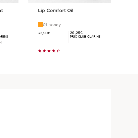
at
Lip Comfort Oil
Wo
XX
01 honey
0
Nouveau prix 32,50€
Nouveau pri
Prix Club Clarins 29,25€
29,25€
32,50€
38,
ARINS
PRIX CLUB CLARINS
L)
Achat rapide