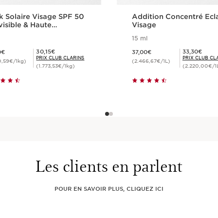
ck Solaire Visage SPF 50
Addition Concentré Ecl
visible & Haute
Visage
tection
15 ml
3,50€
Nouveau prix 37,00€
Prix Club Clarins 30,15€
Prix Club Clarins 33,30€
30,15€
33,30€
0€
37,00€
PRIX CLUB CLARINS
PRIX CLUB CL
0,59€/1kg)
(2.466,67€/1L)
(1.773,53€/1kg)
(2.220,00€/1
Achat rapide
Achat rapide
Les clients en parlent
POUR EN SAVOIR PLUS, CLIQUEZ ICI