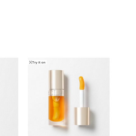
ute Base Comblante
arfaite en moins d'une minute !
t Oil
nourrissante pour des lèvres brillantes et sublimées.
Try it on
Nouveau
lume Mascara XXL, 3ml
Try it o
n mascara… du volume extrême instantané et le volume
us parait boosté jour après jour dans un concentré de
e les autres
urries & sublimées