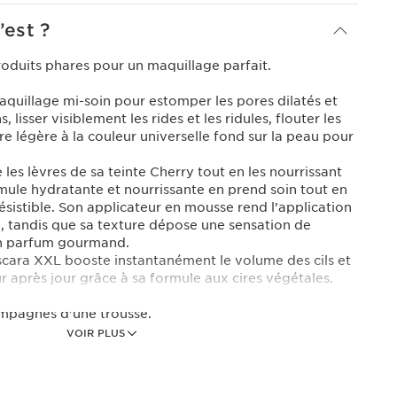
’est ?
roduits phares pour un maquillage parfait.
quillage mi-soin pour estomper les pores dilatés et
, lisser visiblement les rides et les ridules, flouter les
re légère à la couleur universelle fond sur la peau pour
les lèvres de sa teinte Cherry tout en les nourrissant
rmule hydratante et nourrissante en prend soin tout en
résistible. Son applicateur en mousse rend l’application
e, tandis que sa texture dépose une sensation de
un parfum gourmand.
ara XXL booste instantanément le volume des cils et
ur après jour grâce à sa formule aux cires végétales.
mpagnés d'une trousse.
VOIR PLUS