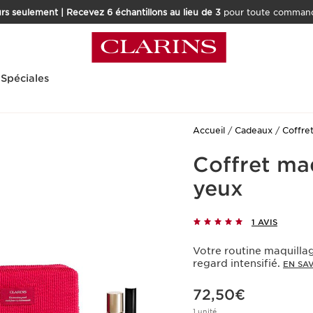
rs seulement | Recevez 6 échantillons au lieu de 3
pour toute command
 Spéciales
Accueil
Cadeaux
Coffre
Coffret maq
yeux
1 AVIS
Votre routine maquillag
regard intensifié.
EN SA
Nouveau prix 72,50€
72,50€
1 unité