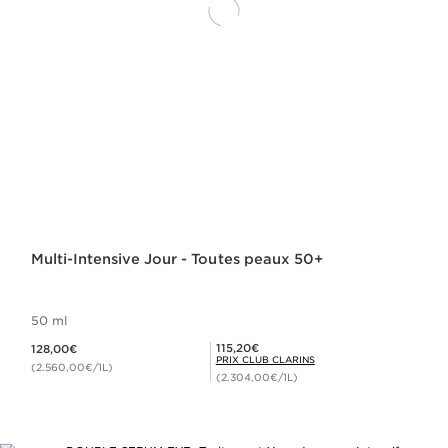
Multi-Intensive Jour - Toutes peaux 50+
50 ml
Nouveau prix 128,00€
Prix Club Clarins 115,20€
115,20€
128,00€
PRIX CLUB CLARINS
(2.560,00€/1L)
(2.304,00€/1L)