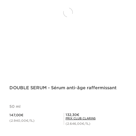
DOUBLE SERUM - Sérum anti-âge raffermissant
50 ml
Nouveau prix 147,00€
Prix Club Clarins 132,30€
132,30€
147,00€
PRIX CLUB CLARINS
(2.940,00€/1L)
(2.646,00€/1L)