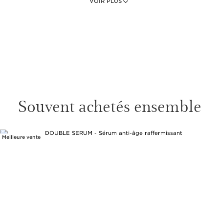
VOIR PLUS
MyClarins Crème hydratante
rafraîchissante 15ml
En rupture de stock
1 item
MyClarins Masque de nuit relaxant 15ml
Masque de nuit pour tous les types de
peau.
1 item
Souvent achetés ensemble
MyClarins Gel nettoyant purifiant 30ml
Nettoyant purifiant pour le visage pour
tous les types de peau.
Meilleure vente
ALLER AU CONTENU
1 item
Un produit pas comme les autres
Peau nettoyée
Peau hydratée
Peau repulpée