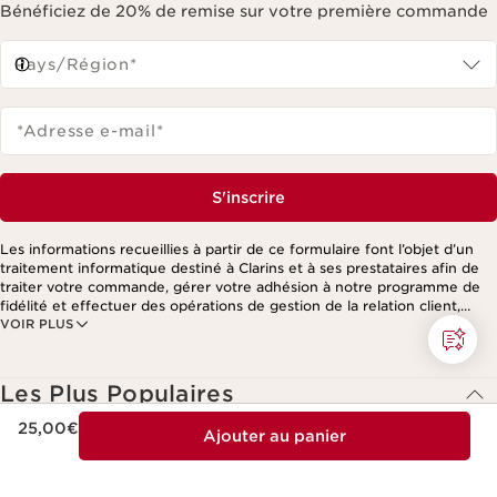
Bénéficiez de 20% de remise sur votre première commande
Pays/Région*
*Adresse e-mail
*
S'inscrire
Les informations recueillies à partir de ce formulaire font l’objet d’un
traitement informatique destiné à Clarins et à ses prestataires afin de
traiter votre commande, gérer votre adhésion à notre programme de
fidélité et effectuer des opérations de gestion de la relation client,
VOIR PLUS
notamment pour vous adresser des offres personnalisées en fonction
de vos précédents achats et intérêts. Pour en savoir plus, veuillez
consulter notre politique de respect de la vie privée.
Les Plus Populaires
Nouveau prix 25,00€
DOUBLE SERUM - Sérum anti-âge raffermissant
25,00€
Ajouter au panier
Skin Illusion Full Coverage