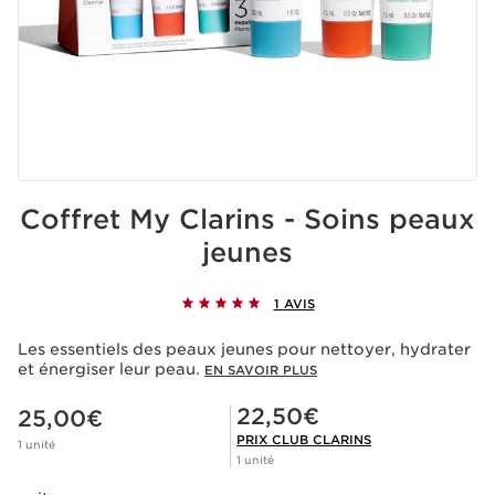
Coffret My Clarins - Soins peaux
jeunes
1 AVIS
Les essentiels des peaux jeunes pour nettoyer, hydrater
et énergiser leur peau.
EN SAVOIR PLUS
Nouveau prix 25,00€
Prix Club Clarins 22,50€
22,50€
25,00€
PRIX CLUB CLARINS
1 unité
1 unité