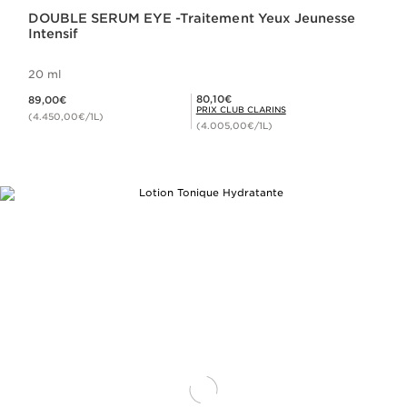
DOUBLE SERUM EYE -Traitement Yeux Jeunesse
Intensif
20 ml
Nouveau prix 89,00€
Prix Club Clarins 80,10€
80,10€
89,00€
PRIX CLUB CLARINS
(4.450,00€/1L)
(4.005,00€/1L)