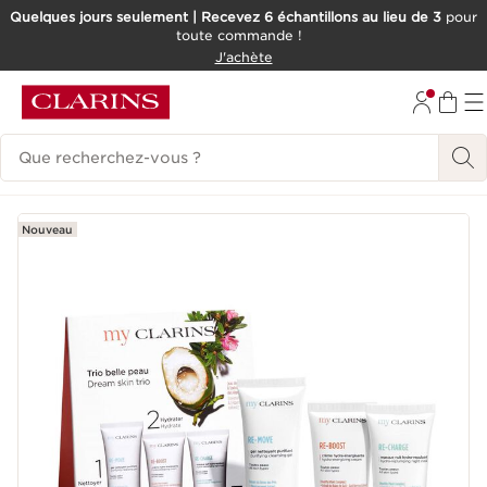
Quelques jours seulement | Recevez 6 échantillons au lieu de 3
pour
toute commande !
ALLER AU CONTENU
J'achète
CONSULTER LE PIED DE PAGE
Historique des recherches
Nouveau