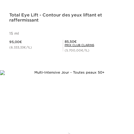
Total Eye Lift - Contour des yeux liftant et
raffermissant
15 ml
Nouveau prix 95,00€
Prix Club Clarins 85,50€
85,50€
95,00€
PRIX CLUB CLARINS
(6.333,33€/1L)
(5.700,00€/1L)