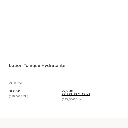
Lotion Tonique Hydratante
200 ml
Nouveau prix 31,00€
Prix Club Clarins 27,90€
27,90€
31,00€
PRIX CLUB CLARINS
(155,00€/1L)
(139,50€/1L)