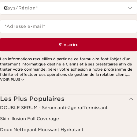
Pays/Région*
*Adresse e-mail
*
S'inscrire
Les informations recueillies à partir de ce formulaire font l’objet d’un
traitement informatique destiné à Clarins et à ses prestataires afin de
traiter votre commande, gérer votre adhésion à notre programme de
fidélité et effectuer des opérations de gestion de la relation client,
VOIR PLUS
notamment pour vous adresser des offres personnalisées en fonction
de vos précédents achats et intérêts. Pour en savoir plus, veuillez
consulter notre politique de respect de la vie privée.
Les Plus Populaires
DOUBLE SERUM - Sérum anti-âge raffermissant
Skin Illusion Full Coverage
Doux Nettoyant Moussant Hydratant