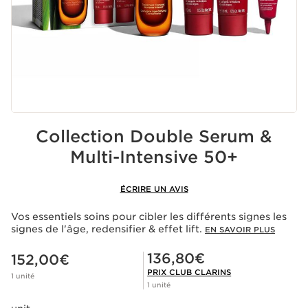
Collection Double Serum &
Multi-Intensive 50+
ÉCRIRE UN AVIS
Vos essentiels soins pour cibler les différents signes les
signes de l'âge, redensifier & effet lift.
EN SAVOIR PLUS
Nouveau prix 152,00€
Prix Club Clarins 136,80€
136,80€
152,00€
PRIX CLUB CLARINS
1 unité
1 unité