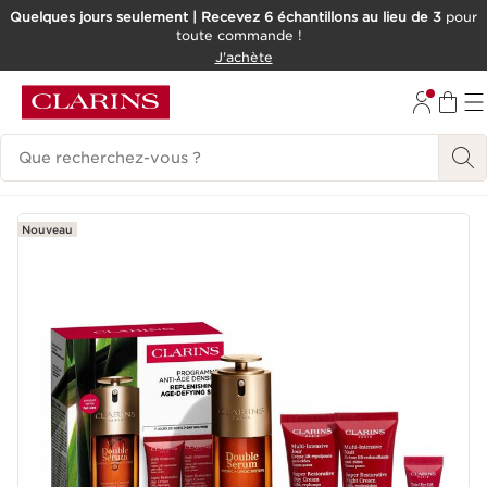
Quelques jours seulement | Recevez 6 échantillons au lieu de 3
pour
toute commande !
ALLER AU CONTENU
J'achète
CONSULTER LE PIED DE PAGE
Historique des recherches
Nouveau