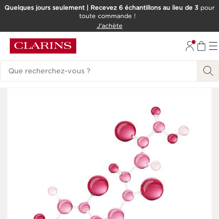
Quelques jours seulement | Recevez 6 échantillons au lieu de 3
pour
toute commande !
ALLER AU CONTENU
J'achète
CONSULTER LE PIED DE PAGE
Historique des recherches