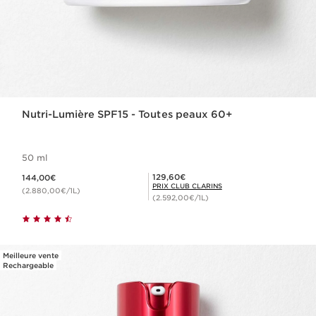
Nutri-Lumière SPF15 - Toutes peaux 60+
50 ml
Nouveau prix 144,00€
Prix Club Clarins 129,60€
129,60€
144,00€
PRIX CLUB CLARINS
(2.880,00€/1L)
(2.592,00€/1L)
Meilleure vente
Rechargeable