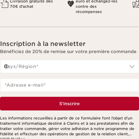
Livraison gratuite dès
euro et échangez-les
70€ d'achat
contre des
récompenses
Inscription à la newsletter
Bénéficiez de 20% de remise sur votre première commande
Pays/Région*
*Adresse e-mail
*
S'inscrire
Les informations recueillies à partir de ce formulaire font l’objet d’un
traitement informatique destiné à Clarins et à ses prestataires afin de
traiter votre commande, gérer votre adhésion à notre programme de
fidélité et effectuer des opérations de gestion de la relation client,
VOIR PLUS