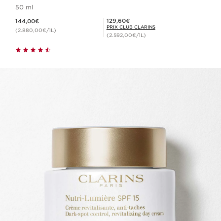
50 ml
Nouveau prix 144,00€
Prix Club Clarins 129,60€
129,60€
144,00€
PRIX CLUB CLARINS
(2.880,00€/1L)
(2.592,00€/1L)