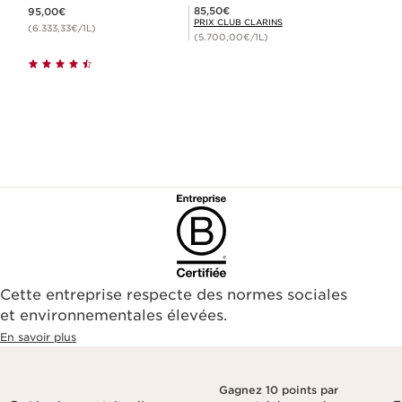
Nouveau prix 95,00€
Prix Club Clarins 85,50€
85,50€
95,00€
PRIX CLUB CLARINS
(6.333,33€/1L)
(5.700,00€/1L)
Cette entreprise respecte des normes sociales
et environnementales élevées.
En savoir plus
Gagnez 10 points par