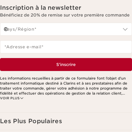
Inscription à la newsletter
Bénéficiez de 20% de remise sur votre première commande
Pays/Région*
*Adresse e-mail
*
S'inscrire
Les informations recueillies à partir de ce formulaire font l’objet d’un
traitement informatique destiné à Clarins et à ses prestataires afin de
traiter votre commande, gérer votre adhésion à notre programme de
fidélité et effectuer des opérations de gestion de la relation client,
VOIR PLUS
notamment pour vous adresser des offres personnalisées en fonction
de vos précédents achats et intérêts. Pour en savoir plus, veuillez
consulter notre politique de respect de la vie privée.
Les Plus Populaires