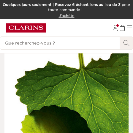
Quelques jours seulement | Recevez 6 échantillons au lieu de 3
pour
toute commande !
ALLER AU CONTENU
J'achète
CONSULTER LE PIED DE PAGE
Historique des recherches