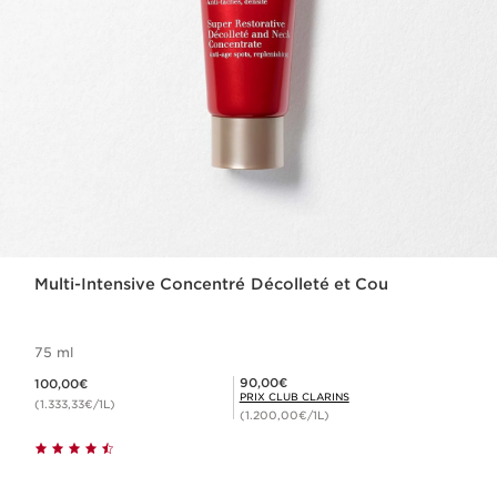
Multi-Intensive Concentré Décolleté et Cou
75 ml
Nouveau prix 100,00€
Prix Club Clarins 90,00€
90,00€
100,00€
PRIX CLUB CLARINS
(1.333,33€/1L)
(1.200,00€/1L)