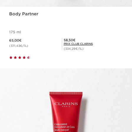
Body Partner
175 ml
Nouveau prix 65,00€
Prix Club Clarins 58,50€
58,50€
65,00€
PRIX CLUB CLARINS
(371,43€/1L)
(334,29€/1L)