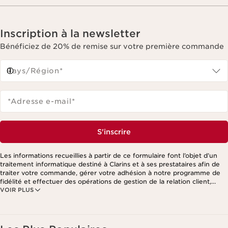
Inscription à la newsletter
Bénéficiez de 20% de remise sur votre première commande
Pays/Région*
*Adresse e-mail
*
S'inscrire
Les informations recueillies à partir de ce formulaire font l’objet d’un
traitement informatique destiné à Clarins et à ses prestataires afin de
traiter votre commande, gérer votre adhésion à notre programme de
fidélité et effectuer des opérations de gestion de la relation client,
VOIR PLUS
notamment pour vous adresser des offres personnalisées en fonction
de vos précédents achats et intérêts. Pour en savoir plus, veuillez
consulter notre politique de respect de la vie privée.