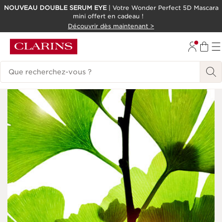
NOUVEAU DOUBLE SERUM EYE
| Votre Wonder Perfect 5D Mascara
mini offert en cadeau !
ALLER AU CONTENU
Découvrir dès maintenant >
CONSULTER LE PIED DE PAGE
Historique des recherches