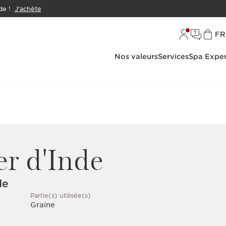
e !
J'achète
L
FR
Nos valeurs
Services
Spa Exper
r d'Inde
de
Partie(s) utilisée(s)
Graine