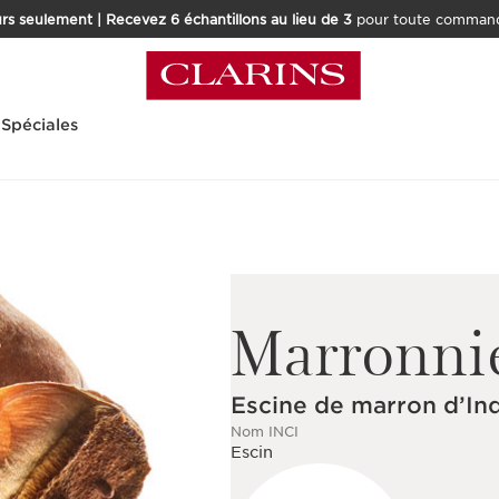
rs seulement | Recevez 6 échantillons au lieu de 3
pour toute command
 Spéciales
Marronnie
Escine de marron d’In
Nom INCI
Escin