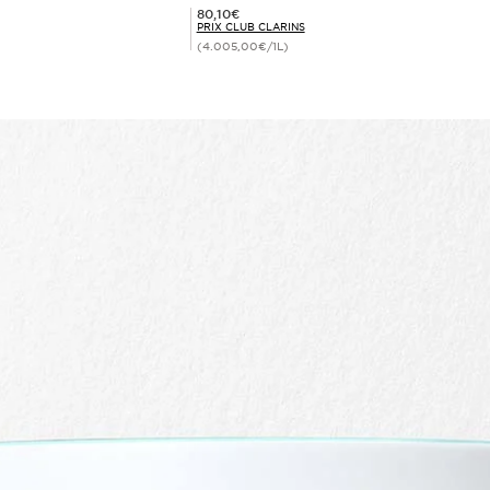
Prix Club Clarins 80,10€
80,10€
PRIX CLUB CLARINS
(4.005,00€/1L)
Achat rapide