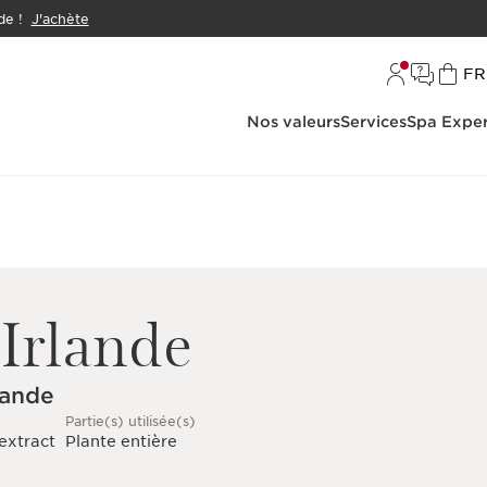
e !
J'achète
L
FR
Nos valeurs
Services
Spa Exper
Irlande
lande
Partie(s) utilisée(s)
extract
Plante entière