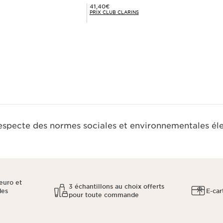
Prix Club Clarins 41,40€
41,40€
PRIX CLUB CLARINS
Achat rapide
respecte des normes sociales et environnementales él
euro et
3 échantillons au choix offerts
des
E-car
pour toute commande