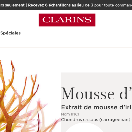
rs seulement | Recevez 6 échantillons au lieu de 3
pour toute command
 Spéciales
Mousse d’
Extrait de mousse d’ir
Nom INCI
Chondrus crispus (carrageenan) 