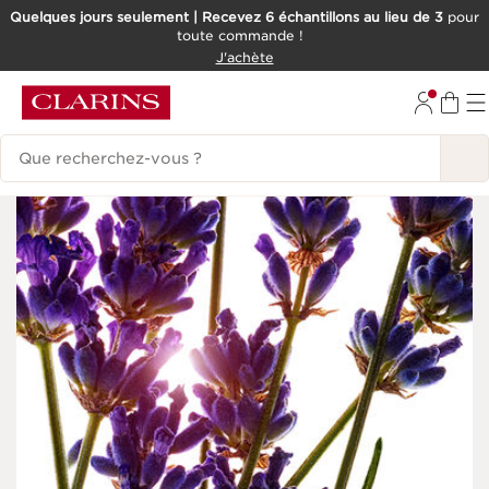
Quelques jours seulement | Recevez 6 échantillons au lieu de 3
pour
toute commande !
ALLER AU CONTENU
J'achète
CONSULTER LE PIED DE PAGE
Historique des recherches