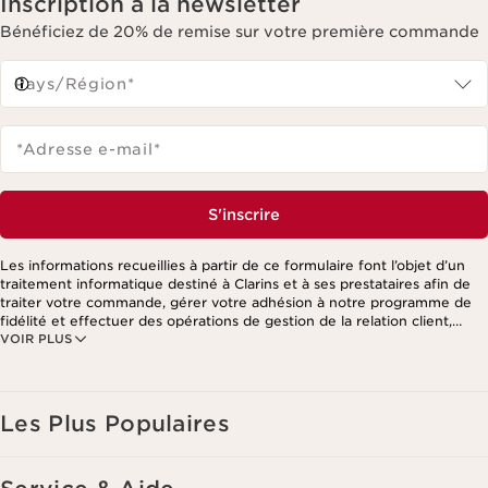
Inscription à la newsletter
Bénéficiez de 20% de remise sur votre première commande
Pays/Région*
*Adresse e-mail
*
S'inscrire
Les informations recueillies à partir de ce formulaire font l’objet d’un
traitement informatique destiné à Clarins et à ses prestataires afin de
traiter votre commande, gérer votre adhésion à notre programme de
fidélité et effectuer des opérations de gestion de la relation client,
VOIR PLUS
notamment pour vous adresser des offres personnalisées en fonction
de vos précédents achats et intérêts. Pour en savoir plus, veuillez
consulter notre politique de respect de la vie privée.
Les Plus Populaires