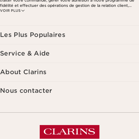
traiter votre commande, gérer votre adhésion à notre programme de
fidélité et effectuer des opérations de gestion de la relation client,
VOIR PLUS
notamment pour vous adresser des offres personnalisées en fonction
de vos précédents achats et intérêts. Pour en savoir plus, veuillez
consulter notre politique de respect de la vie privée.
Les Plus Populaires
Service & Aide
About Clarins
Nous contacter