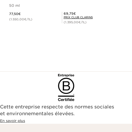
50 ml
Nouveau prix 77,50€
Prix Club Clarins 69,75€
69,75€
77,50€
PRIX CLUB CLARINS
(1.550,00€/1L)
(1.395,00€/1L)
Cette entreprise respecte des normes sociales
et environnementales élevées.
En savoir plus