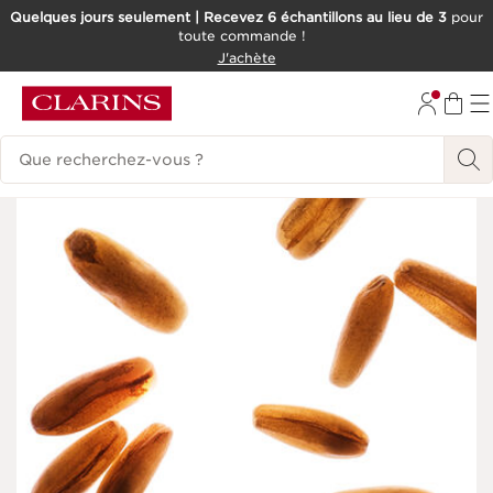
Quelques jours seulement | Recevez 6 échantillons au lieu de 3
pour
toute commande !
ALLER AU CONTENU
J'achète
CONSULTER LE PIED DE PAGE
Historique des recherches