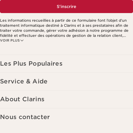
S'inscrire
Les informations recueillies à partir de ce formulaire font l’objet d’un
traitement informatique destiné à Clarins et à ses prestataires afin de
traiter votre commande, gérer votre adhésion à notre programme de
fidélité et effectuer des opérations de gestion de la relation client,
VOIR PLUS
notamment pour vous adresser des offres personnalisées en fonction
de vos précédents achats et intérêts. Pour en savoir plus, veuillez
consulter notre politique de respect de la vie privée.
Les Plus Populaires
Service & Aide
About Clarins
Nous contacter