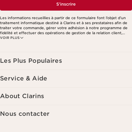
S'inscrire
Les informations recueillies à partir de ce formulaire font l’objet d’un
traitement informatique destiné à Clarins et à ses prestataires afin de
traiter votre commande, gérer votre adhésion à notre programme de
fidélité et effectuer des opérations de gestion de la relation client,
VOIR PLUS
notamment pour vous adresser des offres personnalisées en fonction
de vos précédents achats et intérêts. Pour en savoir plus, veuillez
consulter notre politique de respect de la vie privée.
Les Plus Populaires
Service & Aide
About Clarins
Nous contacter