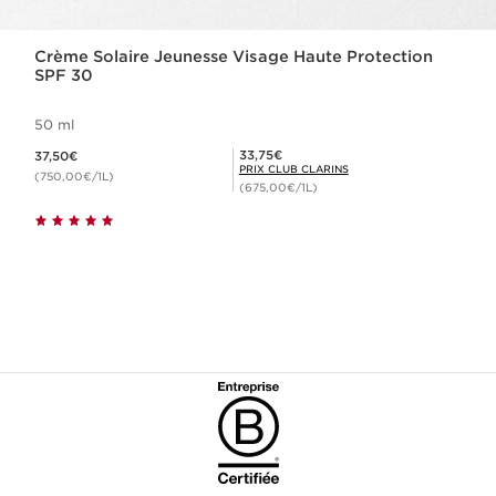
Crème Solaire Jeunesse Visage Haute Protection
SPF 30
50 ml
Nouveau prix 37,50€
Prix Club Clarins 33,75€
33,75€
37,50€
PRIX CLUB CLARINS
(750,00€/1L)
(675,00€/1L)