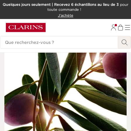
Quelques jours seulement | Recevez 6 échantillons au lieu de 3
pour
toute commande !
ALLER AU CONTENU
J'achète
CONSULTER LE PIED DE PAGE
Historique des recherches