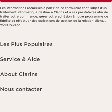
Les informations recueillies à partir de ce formulaire font l’objet d’un
traitement informatique destiné à Clarins et à ses prestataires afin de
traiter votre commande, gérer votre adhésion à notre programme de
fidélité et effectuer des opérations de gestion de la relation client,
VOIR PLUS
notamment pour vous adresser des offres personnalisées en fonction
de vos précédents achats et intérêts. Pour en savoir plus, veuillez
consulter notre politique de respect de la vie privée.
Les Plus Populaires
Service & Aide
About Clarins
Nous contacter