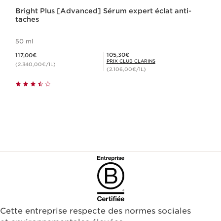
Bright Plus [Advanced] Sérum expert éclat anti-
taches
50 ml
Nouveau prix 117,00€
Prix Club Clarins 105,30€
105,30€
117,00€
PRIX CLUB CLARINS
(2.340,00€/1L)
(2.106,00€/1L)
Cette entreprise respecte des normes sociales