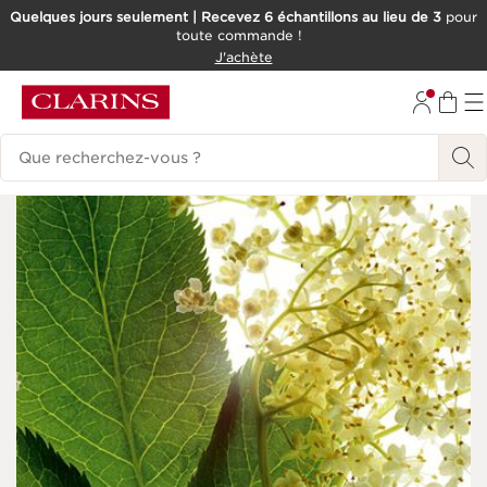
Quelques jours seulement | Recevez 6 échantillons au lieu de 3
pour
toute commande !
ALLER AU CONTENU
J'achète
CONSULTER LE PIED DE PAGE
Historique des recherches