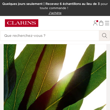
Quelques jours seulement | Recevez 6 échantillons au lieu de 3
pour
toute commande !
ALLER AU CONTENU
J'achète
CONSULTER LE PIED DE PAGE
Historique des recherches