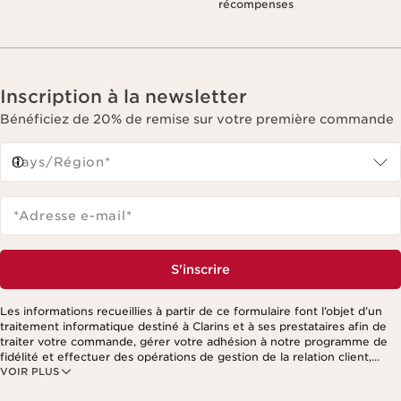
récompenses
Inscription à la newsletter
Bénéficiez de 20% de remise sur votre première commande
Pays/Région*
*Adresse e-mail
*
S'inscrire
Les informations recueillies à partir de ce formulaire font l’objet d’un
traitement informatique destiné à Clarins et à ses prestataires afin de
traiter votre commande, gérer votre adhésion à notre programme de
fidélité et effectuer des opérations de gestion de la relation client,
VOIR PLUS
notamment pour vous adresser des offres personnalisées en fonction
de vos précédents achats et intérêts. Pour en savoir plus, veuillez