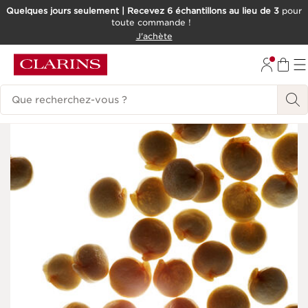
Quelques jours seulement | Recevez 6 échantillons au lieu de 3
pour
toute commande !
ALLER AU CONTENU
J'achète
CONSULTER LE PIED DE PAGE
Historique des recherches