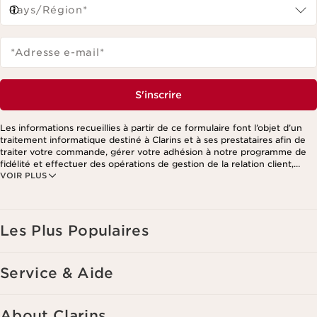
Pays/Région*
*Adresse e-mail
*
S'inscrire
Les informations recueillies à partir de ce formulaire font l’objet d’un
traitement informatique destiné à Clarins et à ses prestataires afin de
traiter votre commande, gérer votre adhésion à notre programme de
fidélité et effectuer des opérations de gestion de la relation client,
VOIR PLUS
notamment pour vous adresser des offres personnalisées en fonction
de vos précédents achats et intérêts. Pour en savoir plus, veuillez
consulter notre politique de respect de la vie privée.
Les Plus Populaires
Service & Aide
About Clarins