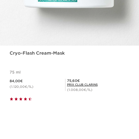
Cryo-Flash Cream-Mask
75 ml
Nouveau prix 84,00€
Prix Club Clarins 75,60€
75,60€
84,00€
PRIX CLUB CLARINS
(1.120,00€/1L)
(1.008,00€/1L)