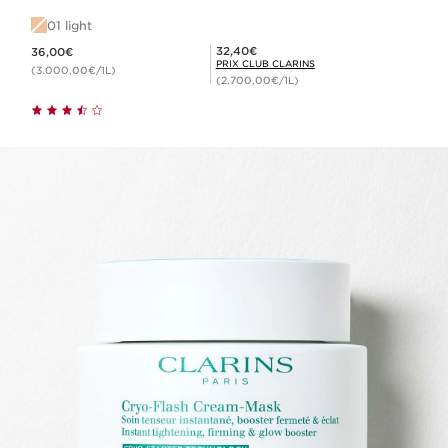
01 light
Nouveau prix 36,00€
Prix Club Clarins 32,40€
32,40€
36,00€
PRIX CLUB CLARINS
(3.000,00€/1L)
(2.700,00€/1L)