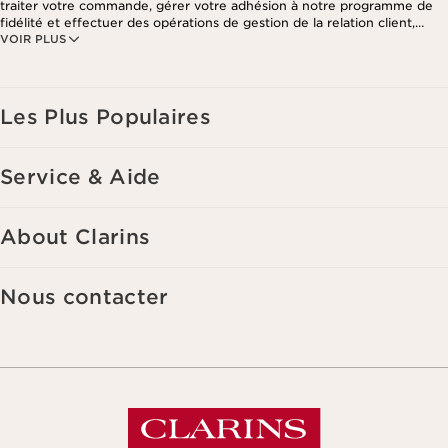
traiter votre commande, gérer votre adhésion à notre programme de
fidélité et effectuer des opérations de gestion de la relation client,
VOIR PLUS
notamment pour vous adresser des offres personnalisées en fonction
de vos précédents achats et intérêts. Pour en savoir plus, veuillez
consulter notre politique de respect de la vie privée.
Les Plus Populaires
Service & Aide
About Clarins
Nous contacter