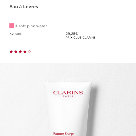
Eau à Lèvres
11 soft pink water
Nouveau prix 32,50€
Prix Club Clarins 29,25€
29,25€
32,50€
PRIX CLUB CLARINS