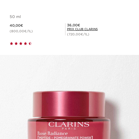
50 ml
Nouveau prix 40,00€
Prix Club Clarins 36,00€
36,00€
40,00€
PRIX CLUB CLARINS
(800,00€/1L)
(720,00€/1L)