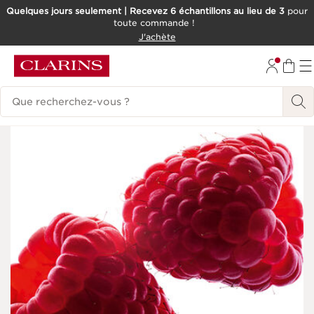
Quelques jours seulement | Recevez 6 échantillons au lieu de 3
pour
toute commande !
ALLER AU CONTENU
J'achète
CONSULTER LE PIED DE PAGE
Historique des recherches