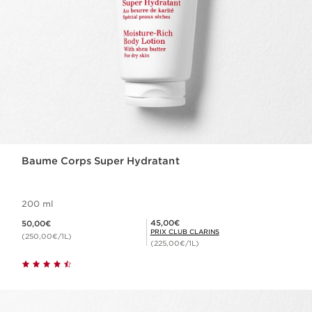
Baume Corps Super Hydratant
200 ml
Nouveau prix 50,00€
Prix Club Clarins 45,00€
45,00€
50,00€
PRIX CLUB CLARINS
(250,00€/1L)
(225,00€/1L)