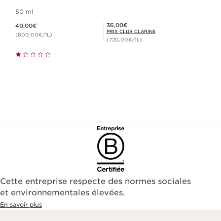
50 ml
Nouveau prix 40,00€
Prix Club Clarins 36,00€
36,00€
40,00€
PRIX CLUB CLARINS
(800,00€/1L)
(720,00€/1L)
Cette entreprise respecte des normes sociales
et environnementales élevées.
En savoir plus