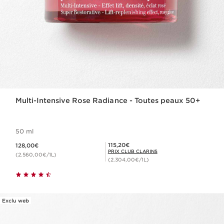
Multi-Intensive Rose Radiance - Toutes peaux 50+
50 ml
Nouveau prix 128,00€
Prix Club Clarins 115,20€
115,20€
128,00€
PRIX CLUB CLARINS
(2.560,00€/1L)
(2.304,00€/1L)
Exclu web