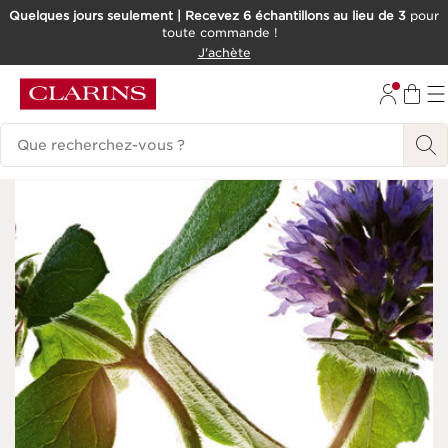
Quelques jours seulement | Recevez 6 échantillons au lieu de 3
pour
toute commande !
ALLER AU CONTENU
J'achète
CONSULTER LE PIED DE PAGE
Historique des recherches