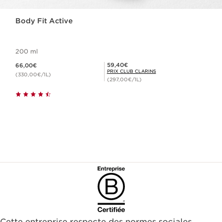
Body Fit Active
200 ml
Nouveau prix 66,00€
Prix Club Clarins 59,40€
59,40€
66,00€
PRIX CLUB CLARINS
(330,00€/1L)
(297,00€/1L)
Cette entreprise respecte des normes sociales