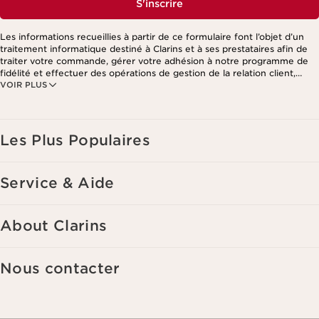
S'inscrire
Les informations recueillies à partir de ce formulaire font l’objet d’un
traitement informatique destiné à Clarins et à ses prestataires afin de
traiter votre commande, gérer votre adhésion à notre programme de
fidélité et effectuer des opérations de gestion de la relation client,
VOIR PLUS
notamment pour vous adresser des offres personnalisées en fonction
de vos précédents achats et intérêts. Pour en savoir plus, veuillez
consulter notre politique de respect de la vie privée.
Les Plus Populaires
Service & Aide
About Clarins
Nous contacter