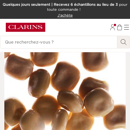
Quelques jours seulement | Recevez 6 échantillons au lieu de 3
pour
toute commande !
ALLER AU CONTENU
J'achète
CONSULTER LE PIED DE PAGE
Historique des recherches