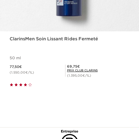
ClarinsMen Soin Lissant Rides Fermeté
50 ml
Nouveau prix 77,50€
Prix Club Clarins 69,75€
69,75€
77,50€
PRIX CLUB CLARINS
(1.550,00€/1L)
(1.395,00€/1L)