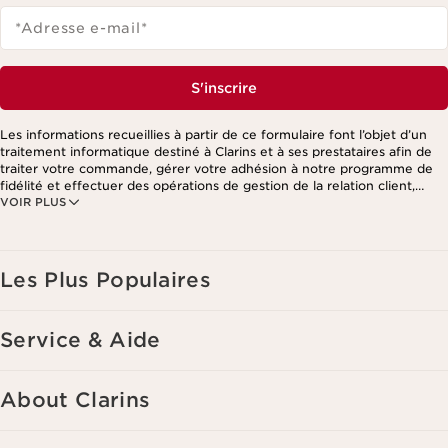
*Adresse e-mail
*
S'inscrire
Les informations recueillies à partir de ce formulaire font l’objet d’un
traitement informatique destiné à Clarins et à ses prestataires afin de
traiter votre commande, gérer votre adhésion à notre programme de
fidélité et effectuer des opérations de gestion de la relation client,
VOIR PLUS
notamment pour vous adresser des offres personnalisées en fonction
de vos précédents achats et intérêts. Pour en savoir plus, veuillez
consulter notre politique de respect de la vie privée.
Les Plus Populaires
Service & Aide
About Clarins