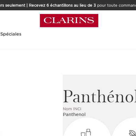
rs seulement | Recevez 6 échantillons au lieu de 3
pour toute command
 Spéciales
Panthéno
Nom INCI
Panthenol