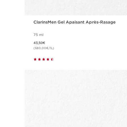
ClarinsMen Gel Apaisant Après-Rasage
75 ml
Nouveau prix 43,50€
43,50€
(580,00€/1L)