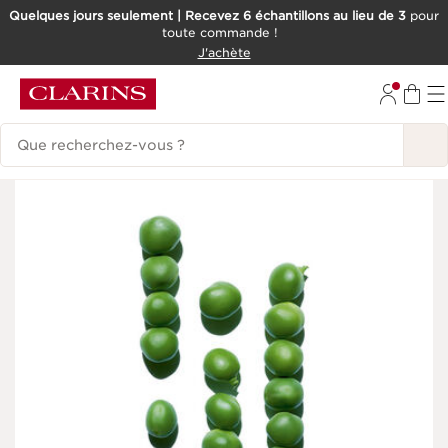
Quelques jours seulement | Recevez 6 échantillons au lieu de 3
pour
toute commande !
ALLER AU CONTENU
J'achète
CONSULTER LE PIED DE PAGE
Historique des recherches