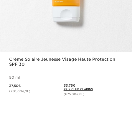
Crème Solaire Jeunesse Visage Haute Protection
SPF 30
50 ml
Nouveau prix 37,50€
Prix Club Clarins 33,75€
33,75€
37,50€
PRIX CLUB CLARINS
(750,00€/1L)
(675,00€/1L)