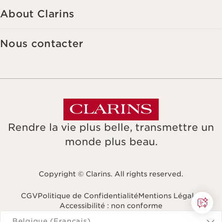
About Clarins
Nous contacter
Rendre la vie plus belle, transmettre un
monde plus beau.
Copyright © Clarins. All rights reserved.
CGV
Politique de Confidentialité
Mentions Légales
Accessibilité : non conforme
Naviguer vers
Belgique (Français)