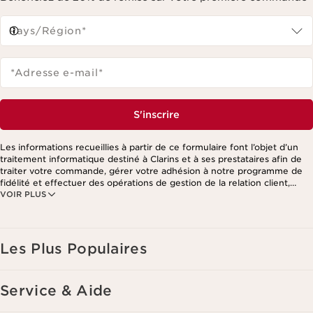
Pays/Région*
*Adresse e-mail
*
S'inscrire
Les informations recueillies à partir de ce formulaire font l’objet d’un
traitement informatique destiné à Clarins et à ses prestataires afin de
traiter votre commande, gérer votre adhésion à notre programme de
fidélité et effectuer des opérations de gestion de la relation client,
VOIR PLUS
notamment pour vous adresser des offres personnalisées en fonction
de vos précédents achats et intérêts. Pour en savoir plus, veuillez
consulter notre politique de respect de la vie privée.
Les Plus Populaires
Service & Aide