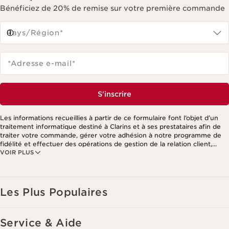
Bénéficiez de 20% de remise sur votre première commande
Pays/Région*
*Adresse e-mail
*
S'inscrire
Les informations recueillies à partir de ce formulaire font l’objet d’un
traitement informatique destiné à Clarins et à ses prestataires afin de
traiter votre commande, gérer votre adhésion à notre programme de
fidélité et effectuer des opérations de gestion de la relation client,
VOIR PLUS
notamment pour vous adresser des offres personnalisées en fonction
de vos précédents achats et intérêts. Pour en savoir plus, veuillez
consulter notre politique de respect de la vie privée.
Les Plus Populaires
Service & Aide