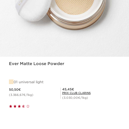
Ever Matte Loose Powder
01 universal light
Nouveau prix 50,50€
Prix Club Clarins 45,45€
45,45€
50,50€
PRIX CLUB CLARINS
(3.366,67€/1kg)
(3.030,00€/1kg)