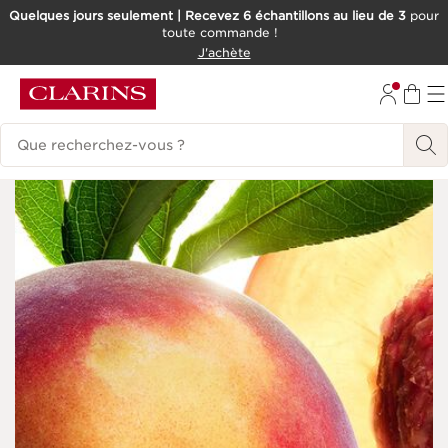
Quelques jours seulement | Recevez 6 échantillons au lieu de 3
pour
toute commande !
ALLER AU CONTENU
J'achète
CONSULTER LE PIED DE PAGE
Historique des recherches