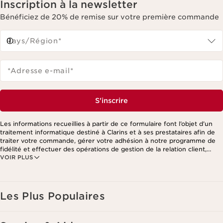
Inscription à la newsletter
Bénéficiez de 20% de remise sur votre première commande
Pays/Région*
*Adresse e-mail
*
S'inscrire
Les informations recueillies à partir de ce formulaire font l’objet d’un
traitement informatique destiné à Clarins et à ses prestataires afin de
traiter votre commande, gérer votre adhésion à notre programme de
fidélité et effectuer des opérations de gestion de la relation client,
VOIR PLUS
notamment pour vous adresser des offres personnalisées en fonction
de vos précédents achats et intérêts. Pour en savoir plus, veuillez
consulter notre politique de respect de la vie privée.
Les Plus Populaires