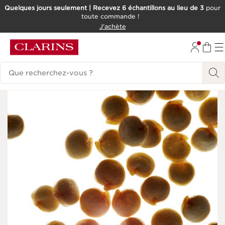
Quelques jours seulement | Recevez 6 échantillons au lieu de 3
pour
toute commande !
ALLER AU CONTENU
J'achète
CONSULTER LE PIED DE PAGE
Historique des recherches