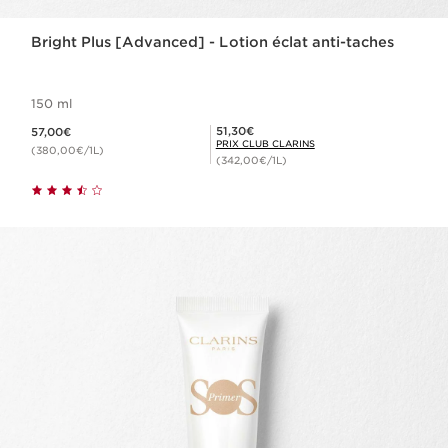
Bright Plus [Advanced] - Lotion éclat anti-taches
150 ml
Nouveau prix 57,00€
Prix Club Clarins 51,30€
51,30€
57,00€
PRIX CLUB CLARINS
(380,00€/1L)
(342,00€/1L)