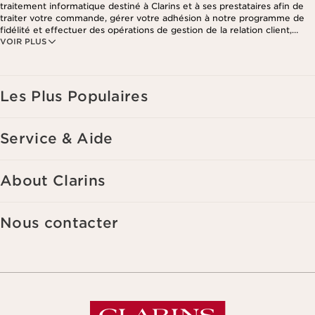
traitement informatique destiné à Clarins et à ses prestataires afin de
traiter votre commande, gérer votre adhésion à notre programme de
fidélité et effectuer des opérations de gestion de la relation client,
VOIR PLUS
notamment pour vous adresser des offres personnalisées en fonction
de vos précédents achats et intérêts. Pour en savoir plus, veuillez
consulter notre politique de respect de la vie privée.
Les Plus Populaires
Service & Aide
About Clarins
Nous contacter