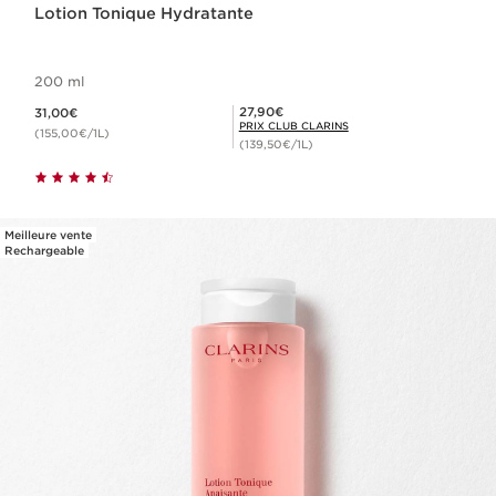
Lotion Tonique Hydratante
200 ml
Nouveau prix 31,00€
Prix Club Clarins 27,90€
27,90€
31,00€
PRIX CLUB CLARINS
(155,00€/1L)
(139,50€/1L)
Meilleure vente
Rechargeable