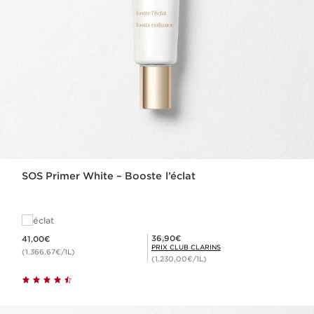
SOS Primer White – Booste l’éclat
éclat
Nouveau prix 41,00€
Prix Club Clarins 36,90€
36,90€
41,00€
PRIX CLUB CLARINS
(1.366,67€/1L)
(1.230,00€/1L)