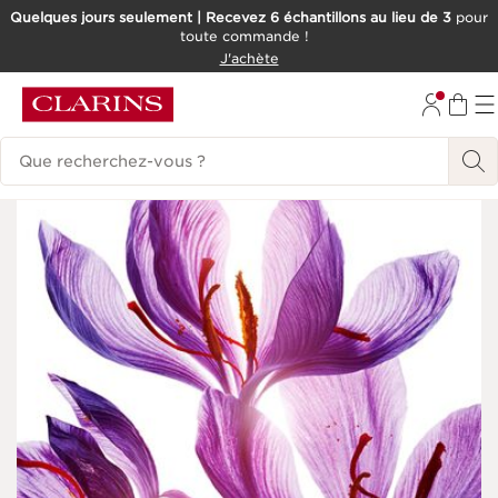
Quelques jours seulement | Recevez 6 échantillons au lieu de 3
pour
toute commande !
ALLER AU CONTENU
J'achète
CONSULTER LE PIED DE PAGE
Historique des recherches