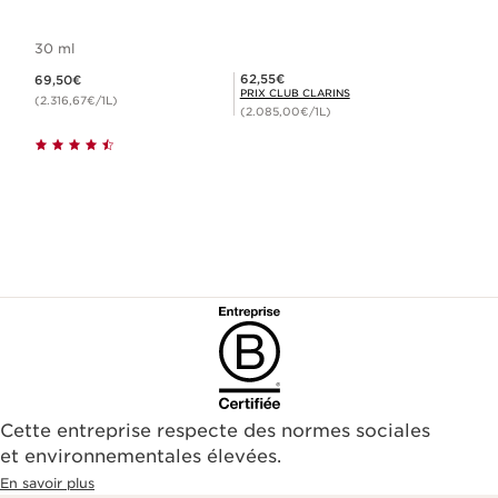
30 ml
Nouveau prix 69,50€
Prix Club Clarins 62,55€
62,55€
69,50€
PRIX CLUB CLARINS
(2.316,67€/1L)
(2.085,00€/1L)
Cette entreprise respecte des normes sociales
et environnementales élevées.
En savoir plus