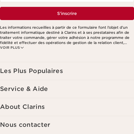
S'inscrire
Les informations recueillies à partir de ce formulaire font l’objet d’un
traitement informatique destiné à Clarins et à ses prestataires afin de
traiter votre commande, gérer votre adhésion à notre programme de
fidélité et effectuer des opérations de gestion de la relation client,
VOIR PLUS
notamment pour vous adresser des offres personnalisées en fonction
de vos précédents achats et intérêts. Pour en savoir plus, veuillez
consulter notre politique de respect de la vie privée.
Les Plus Populaires
Service & Aide
About Clarins
Nous contacter