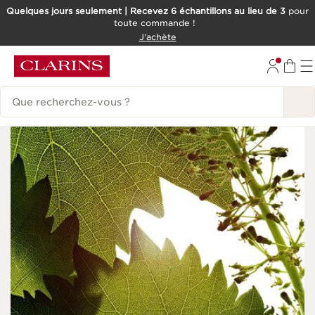
Quelques jours seulement | Recevez 6 échantillons au lieu de 3
pour
toute commande !
ALLER AU CONTENU
J'achète
CONSULTER LE PIED DE PAGE
Historique des recherches