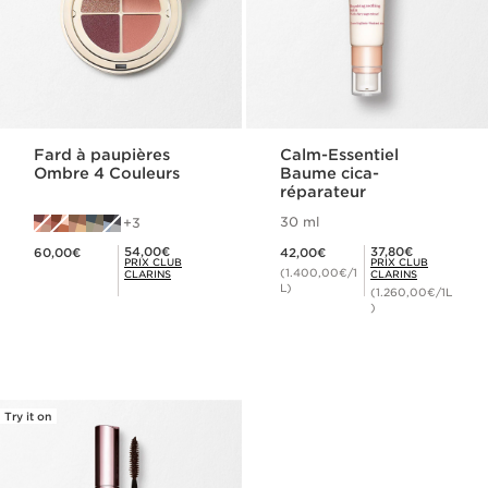
Fard à paupières
Calm-Essentiel
Ombre 4 Couleurs
Baume cica-
réparateur
30 ml
3
Nouveau prix 60,00€
Nouveau prix 42,00€
Prix Club Clarins 54,00€
Prix Club Clarins 37,80€
54,00€
37,80€
60,00€
42,00€
PRIX CLUB
PRIX CLUB
(1.400,00€/1
CLARINS
CLARINS
L)
(1.260,00€/1L
)
Try it on