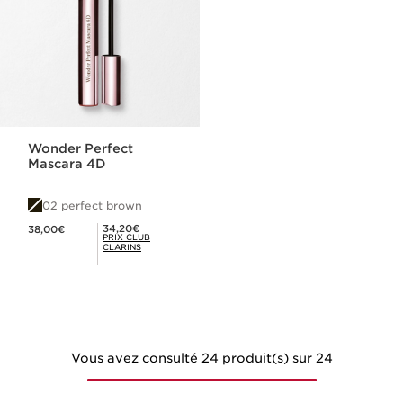
Wonder Perfect
Mascara 4D
02 perfect brown
Nouveau prix 38,00€
Prix Club Clarins 34,20€
34,20€
38,00€
PRIX CLUB
CLARINS
Vous avez consulté 24 produit(s) sur 24