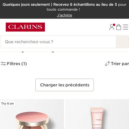
Quelques jours seulement | Recevez 6 échantillons au lieu de 3
pour
toute commande !
ALLER AU CONTENU
J'achète
CONSULTER LE PIED DE PAGE
Historique des recherches
Beauty Factory
(24)
Filtres (1)
Trier par
Charger les précédents
Try it on