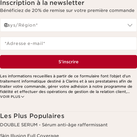
Inscription à la newsletter
Bénéficiez de 20% de remise sur votre première commande
Pays/Région*
*Adresse e-mail
*
S'inscrire
Les informations recueillies à partir de ce formulaire font l’objet d’un
traitement informatique destiné à Clarins et à ses prestataires afin de
traiter votre commande, gérer votre adhésion à notre programme de
fidélité et effectuer des opérations de gestion de la relation client,
VOIR PLUS
notamment pour vous adresser des offres personnalisées en fonction
de vos précédents achats et intérêts. Pour en savoir plus, veuillez
consulter notre politique de respect de la vie privée.
Les Plus Populaires
DOUBLE SERUM - Sérum anti-âge raffermissant
Skin Illusion Full Coverage