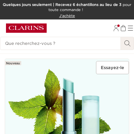
Quelques jours seulement | Recevez 6 échantillons au lieu de 3
pour
toute commande !
ALLER AU CONTENU
J'achète
CONSULTER LE PIED DE PAGE
Historique des recherches
Nouveau
Essayez-le