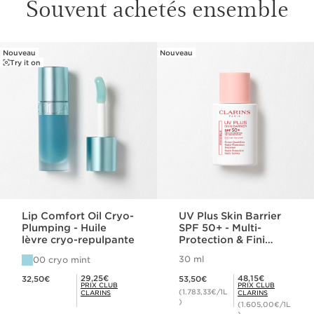
Souvent achetés ensemble
Nouveau
Nouveau
ALLER AU CONTENU
Try it on
Lip Comfort Oil Cryo-
UV Plus Skin Barrier
Plumping - Huile
SPF 50+ - Multi-
lèvre cryo-repulpante
Protection & Fini
Invisible
30 ml
00 cryo mint
Nouveau prix 32,50€
Nouveau prix 53,50€
Prix Club Clarins 29,25€
Prix Club Clarins 48,15€
29,25€
48,15€
32,50€
53,50€
PRIX CLUB
PRIX CLUB
(1.783,33€/1L
CLARINS
CLARINS
)
(1.605,00€/1L
)