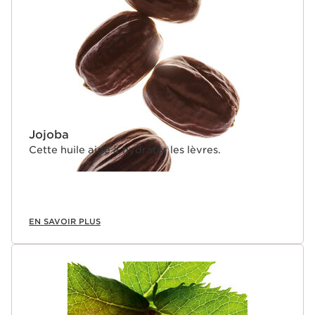
de jojoba allie sensorialité et confort, elle s’adapte au
pH des lèvres et révèle un rose frais naturel, sur mesure
et éclatant.
*Chez Clarins.
Innovation
La CRYO-ACTIVE TECHNOLOGY associe menthol et
huile essentielle de menthe des champs, inspirée de la
cryothérapie. Cette formule offre un effet cryo frais
Jojoba
repulpant, procurant une fraîcheur immédiate à
Cette huile aide à hydrater les lèvres.
l’application.
EN SAVOIR PLUS