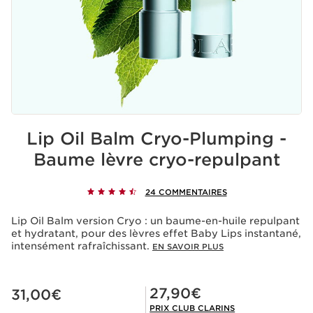
Lip Oil Balm Cryo-Plumping -
Baume lèvre cryo-repulpant
24 COMMENTAIRES
Lip Oil Balm version Cryo : un baume-en-huile repulpant
et hydratant, pour des lèvres effet Baby Lips instantané,
intensément rafraîchissant.
EN SAVOIR PLUS
Nouveau prix 31,00€
Prix Club Clarins 27,90€
27,90€
31,00€
PRIX CLUB CLARINS