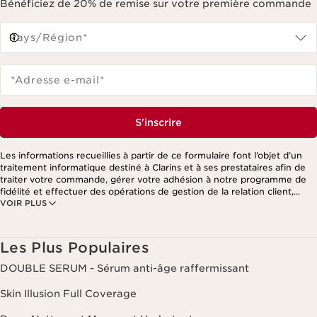
Bénéficiez de 20% de remise sur votre première commande
Pays/Région*
*Adresse e-mail
*
S'inscrire
Les informations recueillies à partir de ce formulaire font l’objet d’un
traitement informatique destiné à Clarins et à ses prestataires afin de
traiter votre commande, gérer votre adhésion à notre programme de
fidélité et effectuer des opérations de gestion de la relation client,
VOIR PLUS
notamment pour vous adresser des offres personnalisées en fonction
de vos précédents achats et intérêts. Pour en savoir plus, veuillez
consulter notre politique de respect de la vie privée.
Les Plus Populaires
DOUBLE SERUM - Sérum anti-âge raffermissant
Skin Illusion Full Coverage