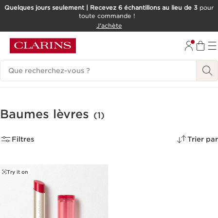
Quelques jours seulement | Recevez 6 échantillons au lieu de 3
pour
toute commande !
ALLER AU CONTENU
J'achète
CONSULTER LE PIED DE PAGE
Historique des recherches
Baumes lèvres
(1)
Filtres
Trier par
Try it on