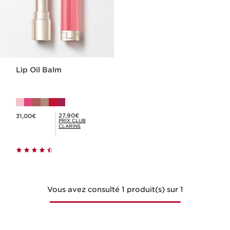
Lip Oil Balm
Nouveau prix 31,00€
Prix Club Clarins 27,90€
27,90€
31,00€
PRIX CLUB
CLARINS
Vous avez consulté 1 produit(s) sur 1