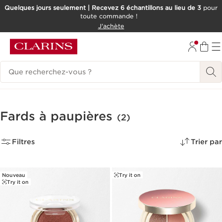
Quelques jours seulement | Recevez 6 échantillons au lieu de 3
pour
toute commande !
ALLER AU CONTENU
J'achète
CONSULTER LE PIED DE PAGE
Historique des recherches
Fards à paupières
(2)
Filtres
Trier par
Nouveau
Try it on
Try it on