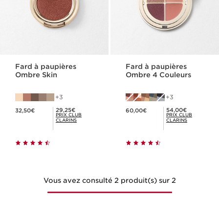
Fard à paupières
Fard à paupières
Ombre Skin
Ombre 4 Couleurs
3
3
Nouveau prix 32,50€
Nouveau prix 60,00€
Prix Club Clarins 29,25€
Prix Club Clarins 54,00€
29,25€
54,00€
32,50€
60,00€
PRIX CLUB
PRIX CLUB
CLARINS
CLARINS
Vous avez consulté 2 produit(s) sur 2