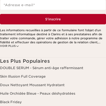
*Adresse e-mail
*
S'inscrire
Les informations recueillies à partir de ce formulaire font l’objet d’un
traitement informatique destiné à Clarins et à ses prestataires afin de
traiter votre commande, gérer votre adhésion à notre programme de
fidélité et effectuer des opérations de gestion de la relation client,
VOIR PLUS
notamment pour vous adresser des offres personnalisées en fonction
de vos précédents achats et intérêts. Pour en savoir plus, veuillez
consulter notre politique de respect de la vie privée.
Les Plus Populaires
DOUBLE SERUM - Sérum anti-âge raffermissant
Skin Illusion Full Coverage
Doux Nettoyant Moussant Hydratant
Huile Orchidée Bleue - Peaux déshydratées
Black Friday