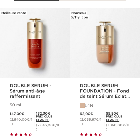
Meilleure vente
Nouveau
ALLER AU CONTENU
Try it on
DOUBLE SERUM -
DOUBLE SERUM
Sérum anti-âge
FOUNDATION - Fond
raffermissant
de teint Sérum Éclat
et Hybride
50 ml
L4N
Nouveau prix 147,00€
Nouveau prix 62,00€
Prix Club Clarins 132,30€
Prix Club Clarins 55,80€
132,30€
55,80€
147,00€
62,00€
PRIX CLUB
PRIX CLUB
(2.940,00€/1
(2.066,67€/1
CLARINS
CLARINS
L)
L)
(2.646,00€/1L
(1.860,00€/1L
)
)