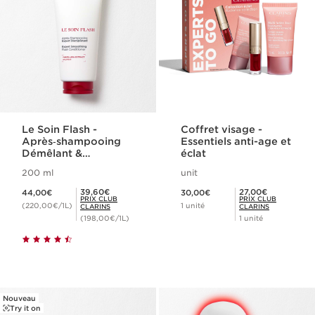
Le Soin Flash -
Coffret visage -
Après‑shampooing
Essentiels anti-age et
Démêlant &
éclat
Epaississant
200 ml
unit
Nouveau prix 44,00€
Nouveau prix 30,00€
Prix Club Clarins 39,60€
Prix Club Clarins 27,00€
39,60€
27,00€
44,00€
30,00€
PRIX CLUB
PRIX CLUB
(220,00€/1L)
1 unité
CLARINS
CLARINS
(198,00€/1L)
1 unité
Nouveau
Try it on