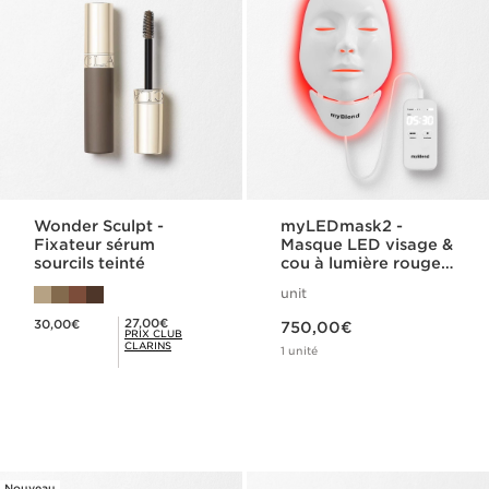
Wonder Sculpt -
myLEDmask2 -
Fixateur sérum
Masque LED visage &
sourcils teinté
cou à lumière rouge
et infrarouge
unit
stimulant le
Nouveau prix 750,00€
Nouveau prix 30,00€
collagène
Prix Club Clarins 27,00€
27,00€
30,00€
750,00€
PRIX CLUB
CLARINS
1 unité
Nouveau