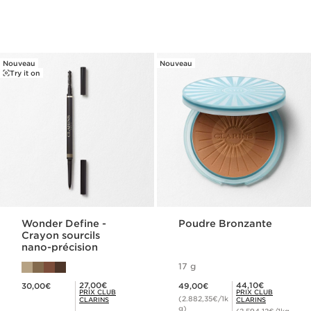
Nouveau
Nouveau
Try it on
Wonder Define -
Poudre Bronzante
Crayon sourcils
nano-précision
17 g
Nouveau prix 30,00€
Nouveau prix 49,00€
Prix Club Clarins 27,00€
Prix Club Clarins 44,10€
27,00€
44,10€
30,00€
49,00€
PRIX CLUB
PRIX CLUB
(2.882,35€/1k
CLARINS
CLARINS
g)