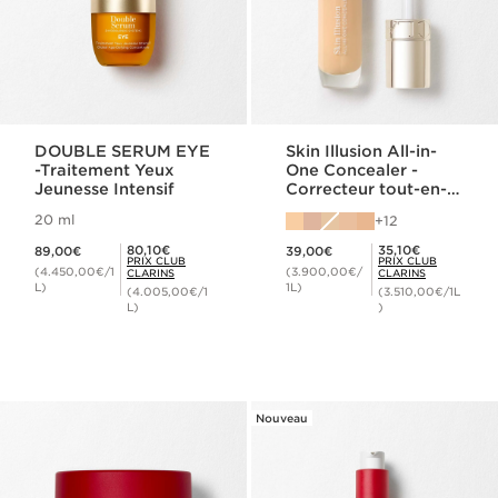
DOUBLE SERUM EYE
Skin Illusion All-in-
-Traitement Yeux
One Concealer -
Jeunesse Intensif
Correcteur tout-en-
un
20 ml
12
Nouveau prix 89,00€
Nouveau prix 39,00€
Prix Club Clarins 80,10€
Prix Club Clarins 35,10€
80,10€
35,10€
89,00€
39,00€
PRIX CLUB
PRIX CLUB
(4.450,00€/1
(3.900,00€/
CLARINS
CLARINS
L)
1L)
(4.005,00€/1
(3.510,00€/1L
L)
)
Nouveau