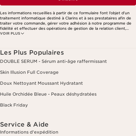
Les informations recueillies à partir de ce formulaire font l’objet d’un
traitement informatique destiné à Clarins et à ses prestataires afin de
traiter votre commande, gérer votre adhésion à notre programme de
fidélité et effectuer des opérations de gestion de la relation client,
VOIR PLUS
notamment pour vous adresser des offres personnalisées en fonction
de vos précédents achats et intérêts. Pour en savoir plus, veuillez
consulter notre politique de respect de la vie privée.
Les Plus Populaires
DOUBLE SERUM - Sérum anti-âge raffermissant
Skin Illusion Full Coverage
Doux Nettoyant Moussant Hydratant
Huile Orchidée Bleue - Peaux déshydratées
Black Friday
Service & Aide
Informations d'expédition