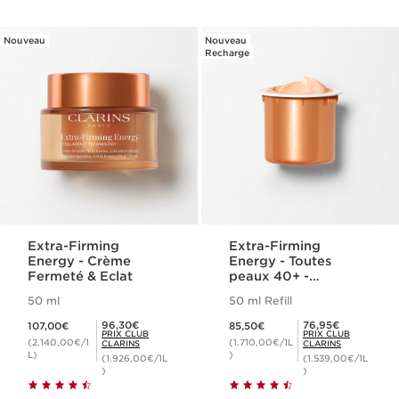
Nouveau
Nouveau
Recharge
Extra-Firming
Extra-Firming
Energy - Crème
Energy - Toutes
Fermeté & Eclat
peaux 40+ -
Recharge
50 ml
50 ml Refill
Nouveau prix 107,00€
Nouveau prix 85,50€
Prix Club Clarins 96,30€
Prix Club Clarins 76,95€
96,30€
76,95€
107,00€
85,50€
PRIX CLUB
PRIX CLUB
(2.140,00€/1
(1.710,00€/1L
CLARINS
CLARINS
L)
)
(1.926,00€/1L
(1.539,00€/1L
)
)