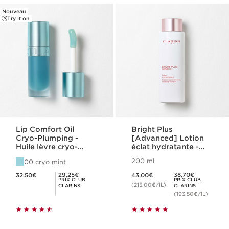
Nouveau
Try it on
Lip Comfort Oil
Bright Plus
Cryo-Plumping -
[Advanced] Lotion
Huile lèvre cryo-
éclat hydratante -
repulpante
Hydratate & Unifie
200 ml
00 cryo mint
Nouveau prix 32,50€
Nouveau prix 43,00€
Prix Club Clarins 29,25€
Prix Club Clarins 38,70€
29,25€
38,70€
32,50€
43,00€
PRIX CLUB
PRIX CLUB
(215,00€/1L)
CLARINS
CLARINS
(193,50€/1L)