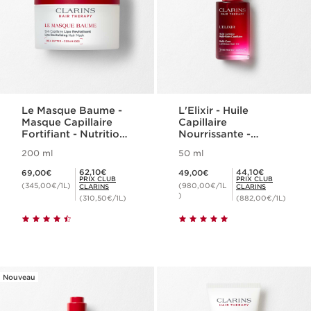
Le Masque Baume -
L'Elixir - Huile
Masque Capillaire
Capillaire
Fortifiant - Nutrition
Nourrissante -
& Brillance
Anti‑frisottis &
200 ml
50 ml
Brillance
Nouveau prix 69,00€
Nouveau prix 49,00€
Prix Club Clarins 62,10€
Prix Club Clarins 44,10€
62,10€
44,10€
69,00€
49,00€
PRIX CLUB
PRIX CLUB
(345,00€/1L)
(980,00€/1L
CLARINS
CLARINS
)
(310,50€/1L)
(882,00€/1L)
Nouveau