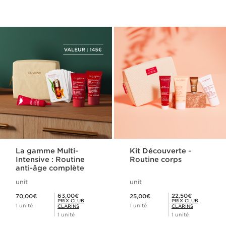
La gamme Multi-
Kit Découverte -
Intensive : Routine
Routine corps
anti-âge complète
unit
unit
Nouveau prix 70,00€
Nouveau prix 25,00€
Prix Club Clarins 63,00€
Prix Club Clarins 22,50€
63,00€
22,50€
70,00€
25,00€
PRIX CLUB
PRIX CLUB
1 unité
1 unité
CLARINS
CLARINS
1 unité
1 unité