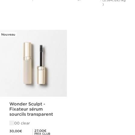
(2.594,12€/1kg
)
Nouveau
Wonder Sculpt -
Fixateur sérum
sourcils transparent
00 clear
Nouveau prix 30,00€
Prix Club Clarins 27,00€
27,00€
30,00€
PRIX CLUB