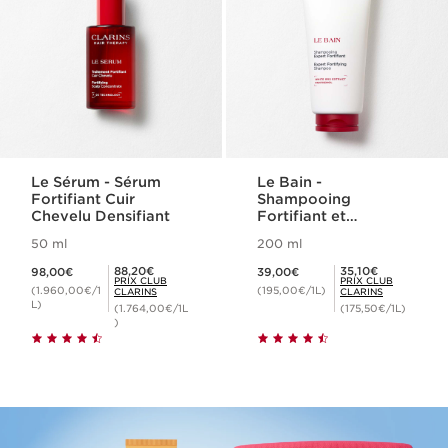
Le Sérum - Sérum
Le Bain -
Fortifiant Cuir
Shampooing
Chevelu Densifiant
Fortifiant et
Volumisant
50 ml
200 ml
Nouveau prix 98,00€
Nouveau prix 39,00€
Prix Club Clarins 88,20€
Prix Club Clarins 35,10€
88,20€
35,10€
98,00€
39,00€
PRIX CLUB
PRIX CLUB
(1.960,00€/1
(195,00€/1L)
CLARINS
CLARINS
L)
(1.764,00€/1L
(175,50€/1L)
)