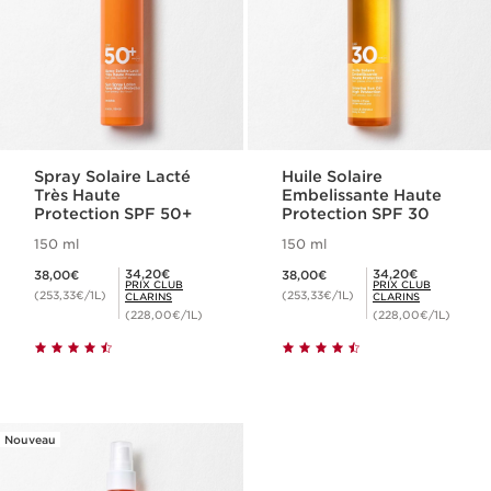
Spray Solaire Lacté
Huile Solaire
Très Haute
Embelissante Haute
Protection SPF 50+
Protection SPF 30
150 ml
150 ml
Nouveau prix 38,00€
Nouveau prix 38,00€
Prix Club Clarins 34,20€
Prix Club Clarins 34,20€
34,20€
34,20€
38,00€
38,00€
PRIX CLUB
PRIX CLUB
(253,33€/1L)
(253,33€/1L)
CLARINS
CLARINS
(228,00€/1L)
(228,00€/1L)
Nouveau