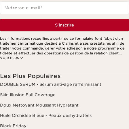
*Adresse e-mail
*
S'inscrire
Les informations recueillies à partir de ce formulaire font l’objet d’un
traitement informatique destiné à Clarins et à ses prestataires afin de
traiter votre commande, gérer votre adhésion à notre programme de
fidélité et effectuer des opérations de gestion de la relation client,
VOIR PLUS
notamment pour vous adresser des offres personnalisées en fonction
de vos précédents achats et intérêts. Pour en savoir plus, veuillez
consulter notre politique de respect de la vie privée.
Les Plus Populaires
DOUBLE SERUM - Sérum anti-âge raffermissant
Skin Illusion Full Coverage
Doux Nettoyant Moussant Hydratant
Huile Orchidée Bleue - Peaux déshydratées
Black Friday