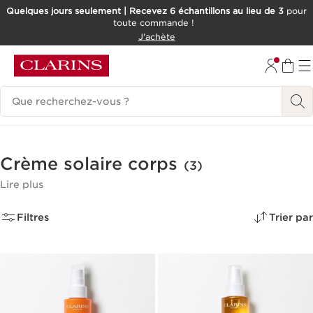
Quelques jours seulement | Recevez 6 échantillons au lieu de 3
pour
toute commande !
ALLER AU CONTENU
J'achète
CONSULTER LE PIED DE PAGE
Historique des recherches
Crème solaire corps
(3)
Lire plus
Filtres
Trier par