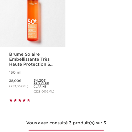
Brume Solaire
Embellissante Très
Haute Protection SPF
50+
150 ml
Nouveau prix 38,00€
Prix Club Clarins 34,20€
34,20€
38,00€
PRIX CLUB
(253,33€/1L)
CLARINS
(228,00€/1L)
Vous avez consulté 3 produit(s) sur 3