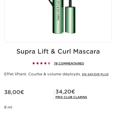
Supra Lift & Curl Mascara
78 COMMENTAIRES
Effet liftant. Courbe & volume déployés.
EN SAVOIR PLUS
Nouveau prix 38,00€
Prix Club Clarins 34,20€
34,20€
38,00€
PRIX CLUB CLARINS
8 ml