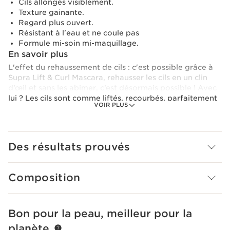
Cils allongés visiblement.
Texture gainante.
Regard plus ouvert.
Résistant à l'eau et ne coule pas
Formule mi-soin mi-maquillage.
En savoir plus
L'effet du rehaussement de cils : c'est possible grâce à
Supra Lift & Curl Mascara, rehausser les cils en un clin
d’œil et sans les abimer, c’est désormais possible ! Avec
lui ? Les cils sont comme liftés, recourbés, parfaitement
VOIR PLUS
définis, leur volume est déployé. Sa formule riche en
pigments minéraux noirs intenses et résistant à l'eau ne
bouge pas d’un cil. Et la cire de fleur d’oranger amer
enveloppe, gaine et recourbe les cils : pour une
Des résultats prouvés
application facile en un seul geste.
Le plus Clarins
Formule mi-soin mi-maquillage
Composition
Bon pour la peau, meilleur pour la
ALLER AU CONTENU
planète