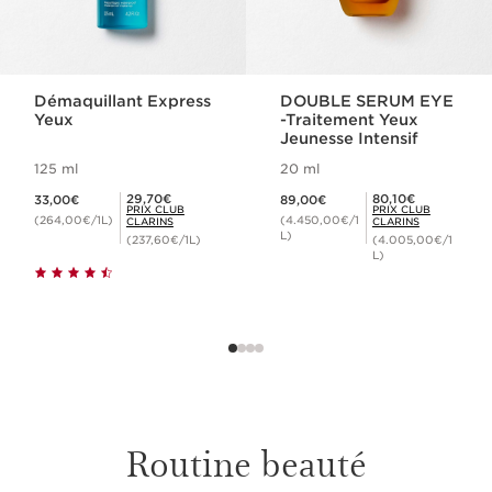
ESSAYER UN AUTRE MASCARA
Démaquillant Express
DOUBLE SERUM EYE
Yeux
-Traitement Yeux
Jeunesse Intensif
125 ml
20 ml
Nouveau prix 33,00€
Nouveau prix 89,00€
Prix Club Clarins 29,70€
Prix Club Clarins 80,10€
29,70€
80,10€
33,00€
89,00€
PRIX CLUB
PRIX CLUB
(264,00€/1L)
(4.450,00€/1
CLARINS
CLARINS
L)
(237,60€/1L)
(4.005,00€/1
L)
Routine beauté