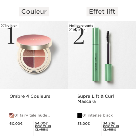
Couleur
Effet lift
ALLER AU CONTENU
1
2
Try it on
Meilleure vente
Try it on
Ombre 4 Couleurs
Supra Lift & Curl
Mascara
01 fairy tale nude
01 intense black
gradation
Nouveau prix 60,00€
Nouveau prix 38,00€
Prix Club Clarins 54,00€
Prix Club Clarins 34,20€
54,00€
34,20€
60,00€
38,00€
PRIX CLUB
PRIX CLUB
CLARINS
CLARINS