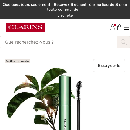
Quelques jours seulement | Recevez 6 échantillons au lieu de 3
pour
toute commande !
ALLER AU CONTENU
J'achète
CONSULTER LE PIED DE PAGE
Historique des recherches
Meilleure vente
Essayez-le