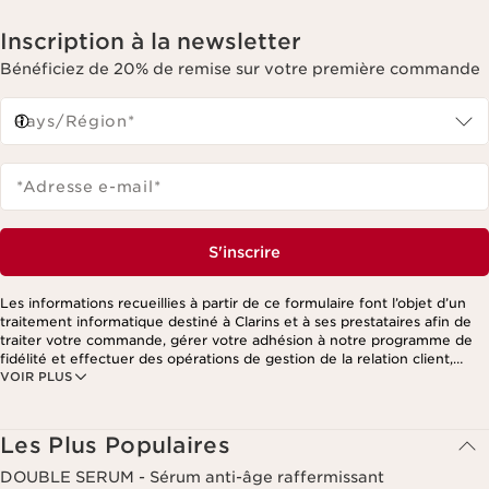
Inscription à la newsletter
Bénéficiez de 20% de remise sur votre première commande
Pays/Région*
*Adresse e-mail
*
S'inscrire
Les informations recueillies à partir de ce formulaire font l’objet d’un
traitement informatique destiné à Clarins et à ses prestataires afin de
traiter votre commande, gérer votre adhésion à notre programme de
fidélité et effectuer des opérations de gestion de la relation client,
VOIR PLUS
notamment pour vous adresser des offres personnalisées en fonction
de vos précédents achats et intérêts. Pour en savoir plus, veuillez
consulter notre politique de respect de la vie privée.
Les Plus Populaires
DOUBLE SERUM - Sérum anti-âge raffermissant