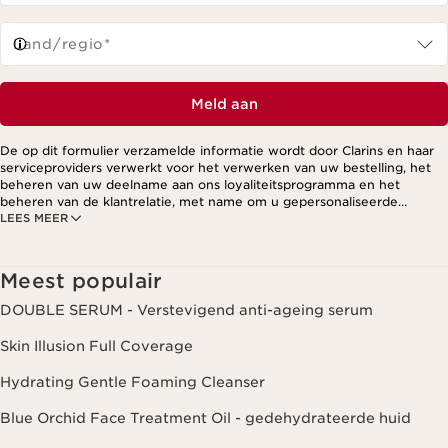
Land/regio*
Meld aan
De op dit formulier verzamelde informatie wordt door Clarins en haar
serviceproviders verwerkt voor het verwerken van uw bestelling, het
beheren van uw deelname aan ons loyaliteitsprogramma en het
beheren van de klantrelatie, met name om u gepersonaliseerde
LEES MEER
aanbiedingen te kunnen sturen op basis van uw eerdere aankopen en
interesses. Voor meer informatie, zie ons privacybeleid.
Meest populair
DOUBLE SERUM - Verstevigend anti-ageing serum
Skin Illusion Full Coverage
Hydrating Gentle Foaming Cleanser
Blue Orchid Face Treatment Oil - gedehydrateerde huid