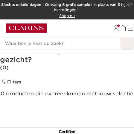
Slechts enkele dagen | Ontvang 6 gratis samples in plaats van 3
bij alle
bestellingen!
DOORGAAN NAAR INHOUD
Shop nu
GA NAAR DE VOETTEKST
Zoekgeschiedenis
Hoe verminder je roodheid in het
gezicht?
(0)
Filters
0 producten die overeenkomen met jouw selectie
Alle filters resetten