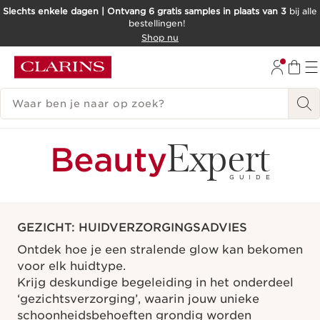
Slechts enkele dagen | Ontvang 6 gratis samples in plaats van 3
bij alle
bestellingen!
DOORGAAN NAAR INHOUD
Shop nu
GA NAAR DE VOETTEKST
ZOEKGESCHIEDENIS
Expert
Beauty
GUIDE
GEZICHT: HUIDVERZORGINGSADVIES
Ontdek hoe je een stralende glow kan bekomen
voor elk huidtype.
Krijg deskundige begeleiding in het onderdeel
‘gezichtsverzorging’, waarin jouw unieke
schoonheidsbehoeften grondig worden