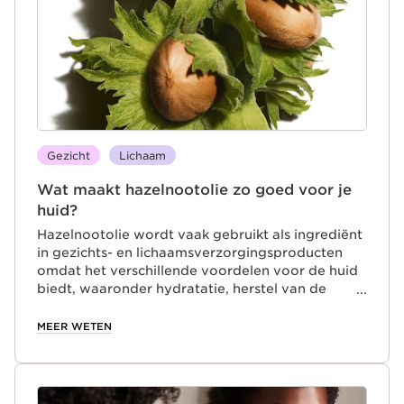
of geluidsoverlast je slaap verstoort. Adem diep
en rustig om te ontspannen.
Gezicht
Lichaam
Wat maakt hazelnootolie zo goed voor je
huid?
Hazelnootolie wordt vaak gebruikt als ingrediënt
in gezichts- en lichaamsverzorgingsproducten
omdat het verschillende voordelen voor de huid
biedt, waaronder hydratatie, herstel van de
huidbarrière, kalmerende eigenschappen en het
verminderen van fijne lijntjes. In dit artikel laten
MEER WETEN
onze huidverzorgingsexperts je kennismaken met
de voordelen van hazelnootolie voor de huid en
begeleiden ze je stap voor stap in het
aanbrengproces. Zo ben je helemaal klaar om