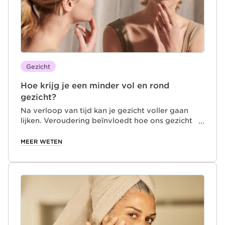
Gezicht
Hoe krijg je een minder vol en rond
gezicht?
Na verloop van tijd kan je gezicht voller gaan
lijken. Veroudering beïnvloedt hoe ons gezicht
eruitziet. De eerste tekenen van veroudering of
gewichtstoename kunnen de vorm en volheid
MEER WETEN
van je gezicht veranderen: de wangen verliezen
vaak volume, de huid wordt minder strak, de
lijnen rond de neus en lippen worden dieper en
de contouren van het gezicht minder scherp.