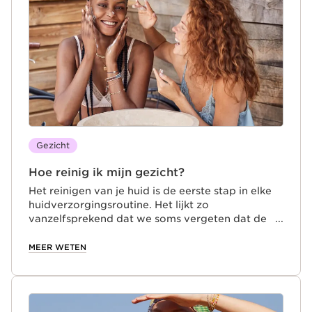
up voorzichtig met een make-upremover die
speciaal is ontwikkeld voor de gevoelige huid,
zodat je de huid kalmeert én beschermt.
Gezicht
Hoe reinig ik mijn gezicht?
Het reinigen van je huid is de eerste stap in elke
huidverzorgingsroutine. Het lijkt zo
vanzelfsprekend dat we soms vergeten dat de
juiste reiniger het allerbelangrijkste is voor een
gezonde huid. Een reinigingsritueel mag nooit
MEER WETEN
gehaast worden uitgevoerd. Neem elke dag de
tijd om je huid zorgvuldig te reinigen, ook als je
geen make-up hebt gedragen. Voor de hygiëne
én het welzijn van je huid. Mooie huid begint bij