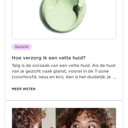
Gezicht
Hoe verzorg ik een vette huid?
Talg is de oorzaak van een vette huid. Als de huid
van je gezicht vaak glanst, vooral in de T-zone
(voorhoofd, neus en kin), dan is het duidelijk: je
huid produceert te veel talg. Dit kan erfelijk zijn,
maar ook worden veroorzaakt door externe
MEER WETEN
factoren zoals stress, een ongezonde levensstijl,
hormonale onevenwichtigheden of een te
agressieve schoonheidsroutine. Hoe verzorg je
een vette huid? Voor een mooie teint gebruik je
milde producten die overtollig talg helpen
verwijderen. Begin ’s ochtends en ’s avonds met