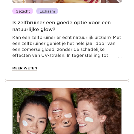
Gezicht
Lichaam
Is zelfbruiner een goede optie voor een
natuurlijke glow?
Kan een zelfbruiner er echt natuurlijk uitzien? Met
een zelfbruiner geniet je het hele jaar door van
een zomerse gloed, zonder de schadelijke
effecten van UV-stralen. In tegenstelling tot
zonnebanken zijn zelfbruiners zacht voor de huid:
dankzij DHA – een molecule die de huid bruint in
MEER WETEN
contact met aminozuren aan het huidoppervlak –
krijgt je teint een natuurlijke tint. Clarins
combineert DHA met erythrulose voor een
perfect egale kleur. Zo blijf je het hele jaar door
stralend en gebruind.