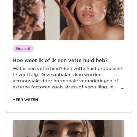
een gerichte reiniger.
Gezicht
Hoe weet ik of ik een vette huid heb?
Wat is een vette huid? Een vette huid produceert
te veel talg. Deze onbalans kan worden
veroorzaakt door hormonale veranderingen of
externe factoren zoals stress of vervuiling. In
tegenstelling tot een droge huid maken de
talgklieren van een vette huid meer lipiden aan
MEER WETEN
dan nodig is. Dit overtollige talg zorgt voor
glans, vooral in de T-zone. Vergrote poriën, mee-
eters en puistjes kunnen ook verschijnen. Net als
droge en normale huidtypes heeft een vette huid
een gerichte verzorgingsroutine nodig.