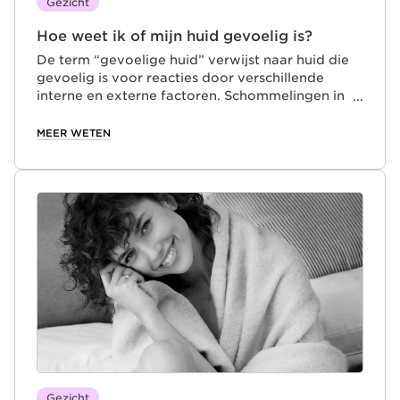
Gezicht
Hoe weet ik of mijn huid gevoelig is?
De term “gevoelige huid” verwijst naar huid die
gevoelig is voor reacties door verschillende
interne en externe factoren. Schommelingen in
het klimaat, temperatuursstijgingen, kou, stress,
vervuiling, zonnestralen, scheren bij mannen, of
MEER WETEN
het gebruik van een schoonheids- of make-
upproduct met een ongeschikte formule zijn
allemaal externe stressfactoren die irritatie
kunnen veroorzaken en een onmiddellijke reactie
van de huid kunnen uitlokken.
Gezicht