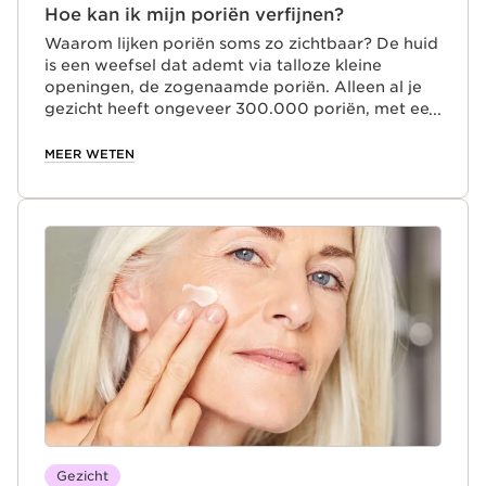
Hoe kan ik mijn poriën verfijnen?
Waarom lijken poriën soms zo zichtbaar? De huid
is een weefsel dat ademt via talloze kleine
openingen, de zogenaamde poriën. Alleen al je
gezicht heeft ongeveer 300.000 poriën, met een
gemiddelde oppervlakte van 0,06 mm² per
porie. Over het algemeen zijn poriën voor het
MEER WETEN
blote oog onzichtbaar, maar soms kunnen ze
verwijden en zichtbaar worden. De belangrijkste
oorzaak hiervan is talg. Wanneer talg in te grote
hoeveelheden wordt geproduceerd, kunnen de
poriën verwijden. Maar ook roken, stress,
vervuiling, UV-straling, voeding en zelfs
veroudering kunnen soms zorgen voor vergrote
poriën.
Gezicht