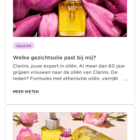
Gezicht
Welke gezichtsolie past bij mij?
Clarins, jouw expert in oliën. Al meer dan 60 jaar
grijpen vrouwen naar de oliën van Clarins. De
reden? Formules met etherische oliën, verrijkt
met hazelnootolie, een ingrediënt dat
bekendstaat om zijn vele huidverzorgende
MEER WETEN
voordelen. Welke gezichtsolie past bij mij?
Clarins biedt drie verschillende gezichtsoliën die
de huid in balans brengen. Elke olie is speciaal
ontwikkeld voor een bepaald huidtype.