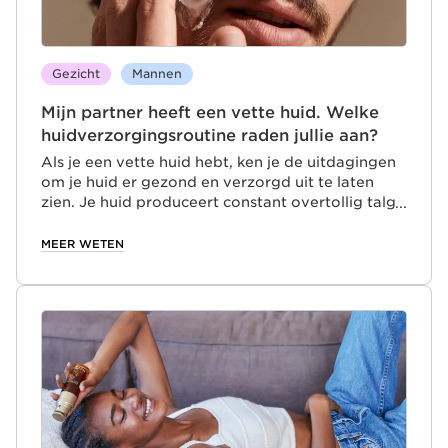
Gezicht
Mannen
Mijn partner heeft een vette huid. Welke
huidverzorgingsroutine raden jullie aan?
Als je een vette huid hebt, ken je de uitdagingen
om je huid er gezond en verzorgd uit te laten
zien. Je huid produceert constant overtollig talg,
wat kan leiden tot puistjes, zwarte puntjes en een
glimmende uitstraling. Maar geen zorgen, wij
MEER WETEN
helpen je graag. Onze experts hebben een lijst
met huidverzorgingsproducten samengesteld en
een eenvoudige 3-stappenroutine ontwikkeld,
speciaal voor mannen met een vette huid.