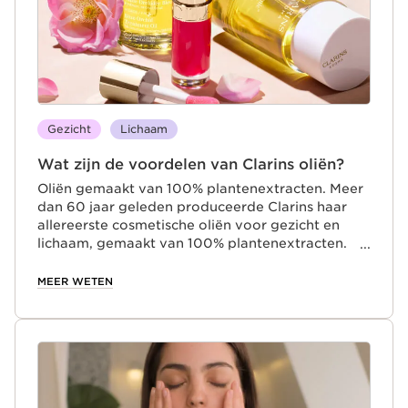
Gezicht
Lichaam
Wat zijn de voordelen van Clarins oliën?
Oliën gemaakt van 100% plantenextracten. Meer
dan 60 jaar geleden produceerde Clarins haar
allereerste cosmetische oliën voor gezicht en
lichaam, gemaakt van 100% plantenextracten.
Deze oliën combineren de voordelen van
zorgvuldig gekozen plantenextracten, bekend
MEER WETEN
om hun huidversterkende eigenschappen, met
etherische oliën en hazelnootolie, die
bekendstaat om zijn vele deugden. In combinatie
met de plantenextracten helpen deze oliën bij
huidproblemen zoals uitdroging, droogheid,
overtollig talg en zwellingen.