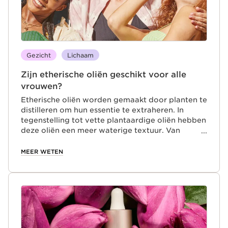
Gezicht
Lichaam
Zijn etherische oliën geschikt voor alle
vrouwen?
Etherische oliën worden gemaakt door planten te
distilleren om hun essentie te extraheren. In
tegenstelling tot vette plantaardige oliën hebben
deze oliën een meer waterige textuur. Van
rimpels en een doffe teint tot vergrote poriën en
droogheid, er is een etherische olie voor elk
MEER WETEN
huidtype! Of je nu een olie zoekt voor je gezicht
of je lichaam, Clarins heeft een etherische olie
voor iedere behoefte.