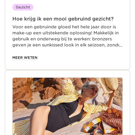
Gezicht
Hoe krijg ik een mooi gebruind gezicht?
Voor een gebruinde gloed het hele jaar door is
make-up een uitstekende oplossing! Makkelijk in
gebruik en onderweg bij te werken: bronzers
geven je een sunkissed look in elk seizoen, zonder
dat je huid wordt blootgesteld aan UV-stralen.
Probeer de Ever Bronze Compact powder om je
MEER WETEN
teint op te warmen met een paar bewegingen.
De compacte poeder bevat twee verschillende
tinten voor een subtiel resultaat, alsof je een paar
uurtjes in de zon hebt doorgebracht. Een
prachtige, natuurlijke bruine teint!