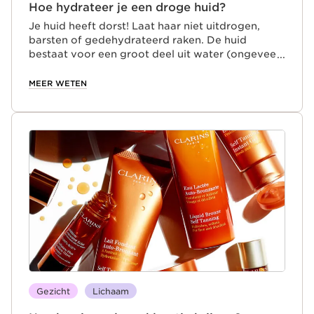
Hoe hydrateer je een droge huid?
Je huid heeft dorst! Laat haar niet uitdrogen,
barsten of gedehydrateerd raken. De huid
bestaat voor een groot deel uit water (ongeveer
55% bij vrouwen en ongeveer 60% bij mannen)
en heeft voldoende hydratatie nodig, zowel voor
MEER WETEN
het gezicht als voor het lichaam. Lichamelijke
activiteit, transpiratie en externe factoren zoals
vervuiling, zon en kou putten het watergehalte
van je huid.
Gezicht
Lichaam