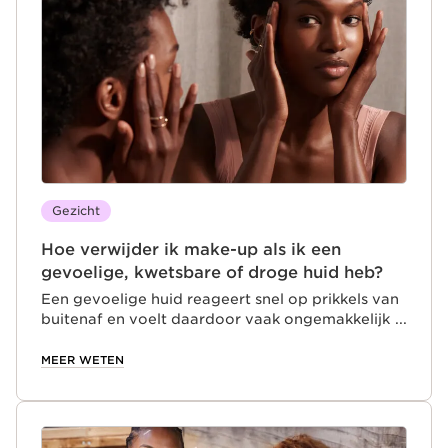
deze voordelen zelf te beleven!
Gezicht
Hoe verwijder ik make-up als ik een
gevoelige, kwetsbare of droge huid heb?
Een gevoelige huid reageert snel op prikkels van
buitenaf en voelt daardoor vaak ongemakkelijk
aan. Roodheid, een trekkerig gevoel of een
ongelijkmatige huidstructuur zijn daar typische
MEER WETEN
tekenen van. De oorzaak? De beschermende
hydrolipidelaag raakt verstoord, waardoor de
huid kwetsbaarder wordt. Daarom is een milde,
zorgzame reiniging essentieel. Verwijder je make-