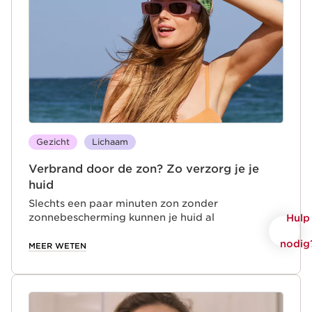
het correct gebruiken van reinigers. Een routine
die zowel ‘s ochtends als ‘s avonds toegepast
moet worden.
Gezicht
Lichaam
Verbrand door de zon? Zo verzorg je je
huid
Slechts een paar minuten zon zonder
zonnebescherming kunnen je huid al
Hulp
beschadigen. Maar wat veroorzaakt eigenlijk een
nodig
zonverbranding en hoe kun je deze behandelen?
MEER WETEN
Hier vind je antwoorden op veelgestelde vragen
over zonverbranding, plus deskundig advies van
Clarins over hoe je je verbrande huid het beste
kunt verzorgen.