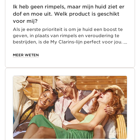
Ik heb geen rimpels, maar mijn huid ziet er
dof en moe uit. Welk product is geschikt
voor mij?
Als je eerste prioriteit is om je huid een boost te
geven, in plaats van rimpels en veroudering te
bestrijden, is de My Clarins-lijn perfect voor jou.
Deze producten van Clarins zijn speciaal
ontwikkeld voor jonge volwassenen, die vaak een
MEER WETEN
veeleisende en drukke levensstijl hebben. Klaar
om onze lijn te ontdekken?