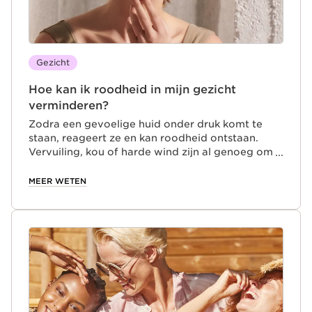
Gezicht
Hoe kan ik roodheid in mijn gezicht
verminderen?
Zodra een gevoelige huid onder druk komt te
staan, reageert ze en kan roodheid ontstaan.
Vervuiling, kou of harde wind zijn al genoeg om
een uitbraak te veroorzaken. Waarom? Omdat
deze externe factoren de hydrolipidelaag van de
MEER WETEN
huid aantasten, die zo belangrijk is om het
huidweefsel te beschermen. Roodheid kan niet
alleen opvallen, maar zorgt er ook voor dat de
huid kwetsbaarder en minder comfortabel
aanvoelt. De oplossing? Kalmeer je gevoelige
huid!