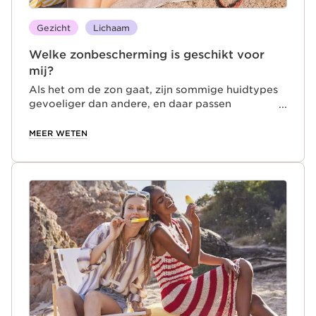
Gezicht
Lichaam
Welke zonbescherming is geschikt voor
mij?
Als het om de zon gaat, zijn sommige huidtypes
gevoeliger dan andere, en daar passen
verschillende SPF-niveaus bij. Huidtypes worden
ingedeeld op basis van hun gevoeligheid voor de
MEER WETEN
zon, wat hun fototype bepaalt. Hoe lichter het
fototype, hoe gevoeliger de huid is voor zonlicht.