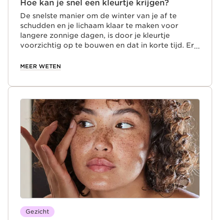
Hoe kan je snel een kleurtje krijgen?
De snelste manier om de winter van je af te
schudden en je lichaam klaar te maken voor
langere zonnige dagen, is door je kleurtje
voorzichtig op te bouwen en dat in korte tijd. Er
is niets beter om je stemming voor de zomer een
boost te geven dan je benen te tonen met een
MEER WETEN
gouden tint, je trui en vest uit te trekken om
armen met een lichte teint te laten zien en je
stralende gezicht te verfraaien met een vleugje
brons. Geen bleke, doffe winterhuid meer!
Gezicht