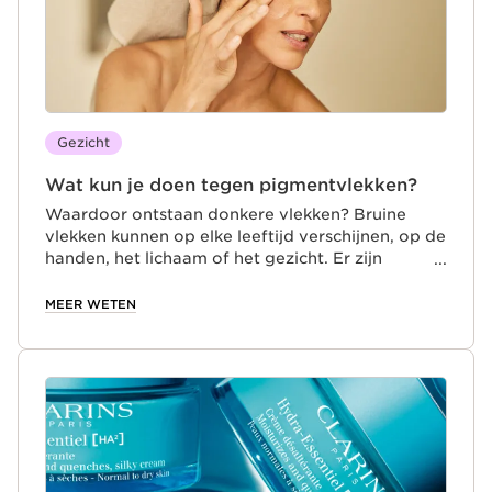
Gezicht
Wat kun je doen tegen pigmentvlekken?
Waardoor ontstaan donkere vlekken? Bruine
vlekken kunnen op elke leeftijd verschijnen, op de
handen, het lichaam of het gezicht. Er zijn
verschillende interne en externe factoren die dit
kunnen veroorzaken. Overmatige blootstelling
MEER WETEN
aan de zon is vaak de belangrijkste reden voor
deze plaatselijke hyperpigmentatie (door een
teveel aan melanine), maar ook andere factoren
kunnen een rol spelen.