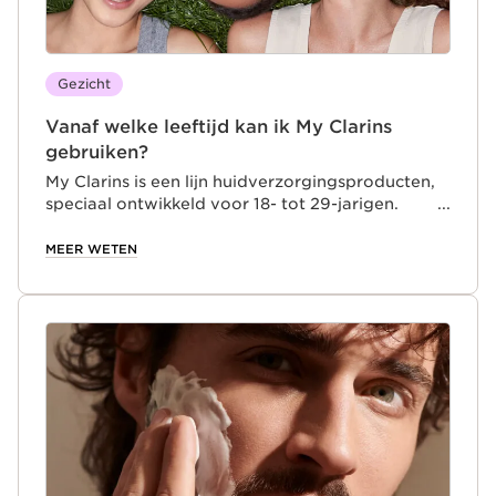
Gezicht
Vanaf welke leeftijd kan ik My Clarins
gebruiken?
My Clarins is een lijn huidverzorgingsproducten,
speciaal ontwikkeld voor 18- tot 29-jarigen.
Optimistische, avontuurlijke millennials die alles
uit het leven willen halen. Ondanks hun drukke
MEER WETEN
levensstijl hechten ze waarde aan hun welzijn en
kiezen ze bewust voor een gezonde levensstijl.