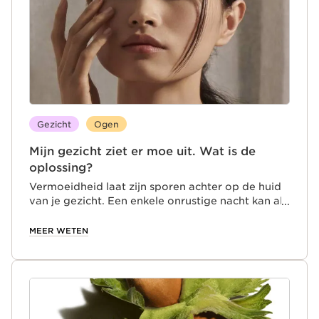
Gezicht
Ogen
Mijn gezicht ziet er moe uit. Wat is de
oplossing?
Vermoeidheid laat zijn sporen achter op de huid
van je gezicht. Een enkele onrustige nacht kan al
genoeg zijn om er vermoeid uit te zien, met een
doffe teint en kringen en wallen onder de ogen.
MEER WETEN
Vermoeidheid in je ogen en huid tegengaan?
Verbeter de kwaliteit van je slaap. Vermijd
schermen voor het slapengaan; probeer in plaats
daarvan te mediteren of te lezen. Stel de
temperatuur in je slaapkamer zo af dat het noch
te warm, noch te koel is, en zorg dat geen licht-