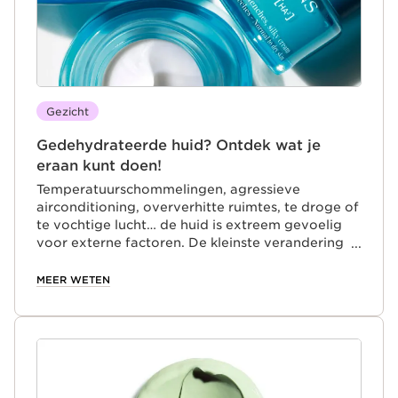
Gezicht
Gedehydrateerde huid? Ontdek wat je
eraan kunt doen!
Temperatuurschommelingen, agressieve
airconditioning, oververhitte ruimtes, te droge of
te vochtige lucht… de huid is extreem gevoelig
voor externe factoren. De kleinste verandering
kan al voldoende zijn om haar uit te drogen. Of je
huid nu droog, gecombineerd of vettig is, alle
MEER WETEN
huidtypes kunnen last krijgen van een tekort aan
vocht. Pak een gedehydrateerde huid aan door
de vochtbalans aan te vullen en de huid de
ingrediënten te geven die ze nodig heeft om
beschermd te blijven. Kies eerst de juiste
hydraterende crème voor jouw huidtype.