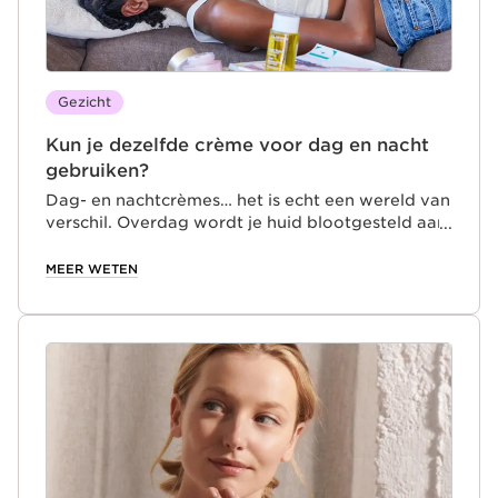
Gezicht
Kun je dezelfde crème voor dag en nacht
gebruiken?
Dag- en nachtcrèmes… het is echt een wereld van
verschil. Overdag wordt je huid blootgesteld aan
allerlei invloeden van buitenaf, of je huid nu
vettig, gemengd of droog is. Denk aan vervuiling,
MEER WETEN
UV-straling, temperatuurschommelingen en
stress. Dagcrèmes zijn daarom ontworpen om de
huid te beschermen en te hydrateren. Ze kunnen
ook specifieke effecten hebben, zoals het
tegengaan van huidveroudering, overtollige
talgproductie en uitdroging.