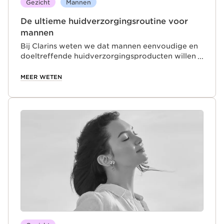
Gezicht
Mannen
De ultieme huidverzorgingsroutine voor
mannen
Bij Clarins weten we dat mannen eenvoudige en
doeltreffende huidverzorgingsproducten willen
die meteen een verkwikkende boost geven.
Daarom is onze ClarinsMen collectie verrijkt met
MEER WETEN
krachtige plantenextracten die wetenschappelijk
bewezen zijn de mannenhuid in een mum van tijd
te voeden.