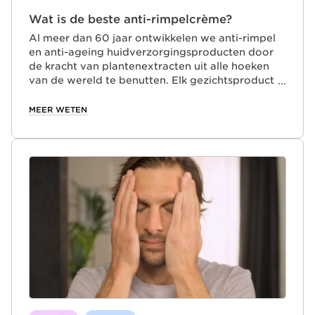
Wat is de beste anti-rimpelcrème?
Al meer dan 60 jaar ontwikkelen we anti-rimpel
en anti-ageing huidverzorgingsproducten door
de kracht van plantenextracten uit alle hoeken
van de wereld te benutten. Elk gezichtsproduct
lost een specifiek probleem op dat vrouwen in
hun leven tegenkomen. Anti-ageing serums, anti-
MEER WETEN
rimpelcrèmes, oogcrèmes, oliën en lotions
boordevol plantaardige extracten.