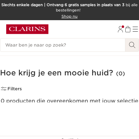
Slechts enkele dagen | Ontvang 6 gratis samples in plaats van 3
bij alle
bestellingen!
DOORGAAN NAAR INHOUD
Shop nu
GA NAAR DE VOETTEKST
Zoekgeschiedenis
Hoe krijg je een mooie huid?
(0)
Filters
0 producten die overeenkomen met jouw selectie
Alle filters resetten