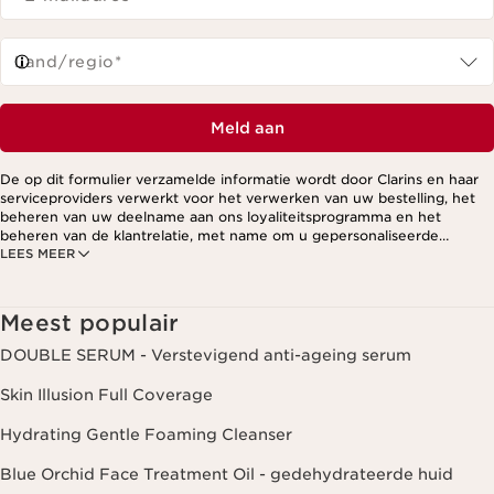
Land/regio*
Meld aan
De op dit formulier verzamelde informatie wordt door Clarins en haar
serviceproviders verwerkt voor het verwerken van uw bestelling, het
beheren van uw deelname aan ons loyaliteitsprogramma en het
beheren van de klantrelatie, met name om u gepersonaliseerde
LEES MEER
aanbiedingen te kunnen sturen op basis van uw eerdere aankopen en
interesses. Voor meer informatie, zie ons privacybeleid.
Meest populair
DOUBLE SERUM - Verstevigend anti-ageing serum
Skin Illusion Full Coverage
Hydrating Gentle Foaming Cleanser
Blue Orchid Face Treatment Oil - gedehydrateerde huid