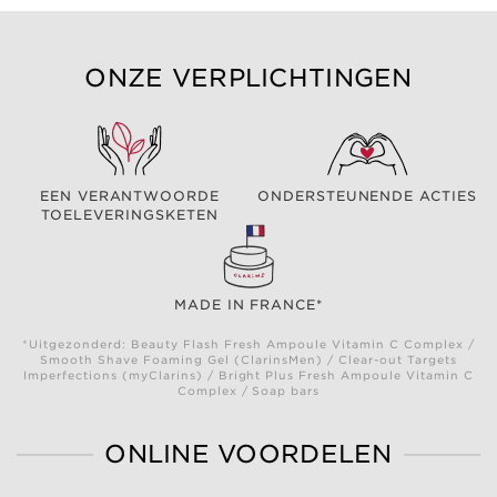
ONZE VERPLICHTINGEN
EEN VERANTWOORDE
ONDERSTEUNENDE ACTIES
TOELEVERINGSKETEN
MADE IN FRANCE*
*Uitgezonderd: Beauty Flash Fresh Ampoule Vitamin C Complex /
Smooth Shave Foaming Gel (ClarinsMen) / Clear-out Targets
Imperfections (myClarins) / Bright Plus Fresh Ampoule Vitamin C
Complex / Soap bars
ONLINE VOORDELEN