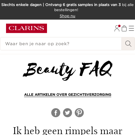
Slechts enkele dagen | Ontvang 6 gratis samples in plaats van 3
bij alle
bestellingen!
DOORGAAN NAAR INHOUD
Shop nu
GA NAAR DE VOETTEKST
ZOEKGESCHIEDENIS
ALLE ARTIKELEN OVER GEZICHTSVERZORGING
Ik heb geen rimpels maar