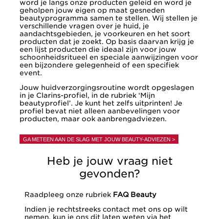
word je langs onze producten geleid en word je
geholpen jouw eigen op maat gesneden
beautyprogramma samen te stellen. Wij stellen je
verschillende vragen over je huid, je
aandachtsgebieden, je voorkeuren en het soort
producten dat je zoekt. Op basis daarvan krijg je
een lijst producten die ideaal zijn voor jouw
schoonheidsritueel en speciale aanwijzingen voor
een bijzondere gelegenheid of een specifiek
event.
Jouw huidverzorgingsroutine wordt opgeslagen
in je Clarins-profiel, in de rubriek ‘Mijn
beautyprofiel’. Je kunt het zelfs uitprinten! Je
profiel bevat niet alleen aanbevelingen voor
producten, maar ook aanbrengadviezen.
GA METEEN AAN DE SLAG MET JOUW BEAUTY-ADVIEZEN >
Heb je jouw vraag niet
gevonden?
Raadpleeg onze rubriek
FAQ Beauty
Indien je rechtstreeks contact met ons op wilt
nemen, kun je ons dit laten weten via het