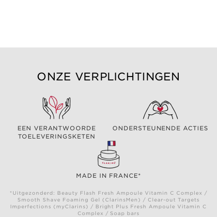
ONZE VERPLICHTINGEN
EEN VERANTWOORDE
ONDERSTEUNENDE ACTIES
TOELEVERINGSKETEN
MADE IN FRANCE*
*Uitgezonderd: Beauty Flash Fresh Ampoule Vitamin C Complex /
Smooth Shave Foaming Gel (ClarinsMen) / Clear-out Targets
Imperfections (myClarins) / Bright Plus Fresh Ampoule Vitamin C
Complex / Soap bars