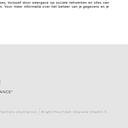
es, inclusief door weergave op sociale netwerken en sites van
ken. Voor meer informatie over het beheer van je gegevens en je
RANCE*
fections (myClarins) / Bright Plus Fresh Ampoule Vitamin C