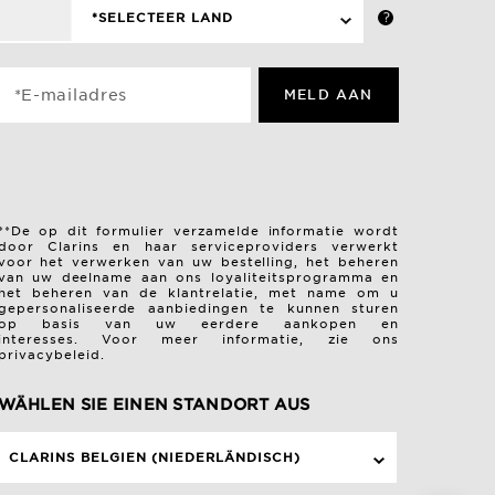
*SELECTEER LAND
*E-mailadres
MELD AAN
**De op dit formulier verzamelde informatie wordt
door Clarins en haar serviceproviders verwerkt
voor het verwerken van uw bestelling, het beheren
van uw deelname aan ons loyaliteitsprogramma en
het beheren van de klantrelatie, met name om u
gepersonaliseerde aanbiedingen te kunnen sturen
op basis van uw eerdere aankopen en
interesses.
Voor meer informatie, zie ons
privacybeleid.
WÄHLEN SIE EINEN STANDORT AUS
CLARINS BELGIEN (NIEDERLÄNDISCH)