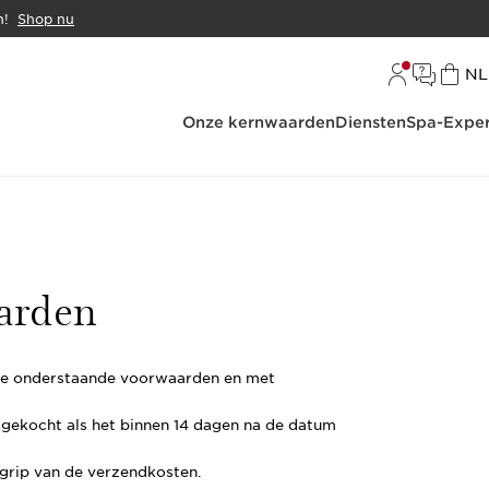
n!
Shop nu
Ta
NL
Onze kernwaarden
Diensten
Spa-Exper
arden
de onderstaande voorwaarden en met
s gekocht als het binnen 14 dagen na de datum
grip van de verzendkosten.