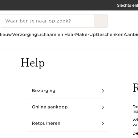
Slechts en
DOORGAAN NAAR INHOUD
ZOEKGESCHIEDENIS
GA NAAR DE VOETTEKST
Nieuw
Verzorging
Lichaam en Haar
Make-Up
Geschenken
Aanbi
Home
Help
Retourneren
Help
R
Bezorging
Online aankoop
De
in
Wi
Retourneren
va
De