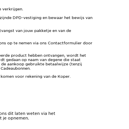
 verkrijgen.
bijzijnde DPD-vestiging en bewaar het bewijs van
tvangst van jouw pakketje en van de
 ons op te nemen via ons Contactformulier door
neerde product hebben ontvangen, wordt het
rdt gedaan op naam van degene die staat
 de aankoop gebruikte betaalwijze (tenzij
n Cadeaubonnen.
ct komen voor rekening van de Koper.
ons dit laten weten via het
et je opnemen.