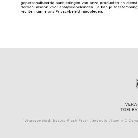
gepersonaliseerde aanbiedingen van onze producten en dienste
derden, alsook voor analysedoeleinden. Je kan je toestemming t
rechten kan je ons
Privacybeleid
raadplegen.
VER
TOELEV
*Uitgezonderd: Beauty Flash Fresh Ampoule Vitamin C Compl