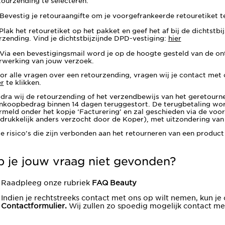
tourzending te selecteren.
 Bevestig je retouraangifte om je voorgefrankeerde retouretiket te
 Plak het retouretiket op het pakket en geef het af bij de dichtst
rzending. Vind je dichtstbijzijnde DPD-vestiging:
hier
 Via een bevestigingsmail word je op de hoogte gesteld van de on
rwerking van jouw verzoek.
or alle vragen over een retourzending, vragen wij je contact met
er
te klikken.
dra wij de retourzending of het verzendbewijs van het geretour
nkoopbedrag binnen 14 dagen teruggestort. De terugbetaling wo
rmeld onder het kopje ‘Facturering’ en zal geschieden via de voor
tdrukkelijk anders verzocht door de Koper), met uitzondering va
le risico’s die zijn verbonden aan het retourneren van een produ
 je jouw vraag niet gevonden?
Raadpleeg onze rubriek
FAQ Beauty
Indien je rechtstreeks contact met ons op wilt nemen, kun je 
Contactformulier.
Wij zullen zo spoedig mogelijk contact m