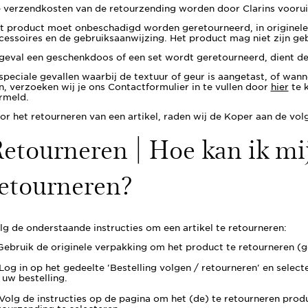
 verzendkosten van de retourzending worden door Clarins voorui
t product moet onbeschadigd worden geretourneerd, in originele 
cessoires en de gebruiksaanwijzing. Het product mag niet zijn geb
 geval een geschenkdoos of een set wordt geretourneerd, dient dez
 speciale gevallen waarbij de textuur of geur is aangetast, of wann
jn, verzoeken wij je ons Contactformulier in te vullen door
hier
te k
rmeld.
or het retourneren van een artikel, raden wij de Koper aan de vol
etourneren | Hoe kan ik mi
etourneren?
lg de onderstaande instructies om een artikel te retourneren:
 Gebruik de originele verpakking om het product te retourneren (g
 Log in op het gedeelte 'Bestelling volgen / retourneren' en selec
j uw bestelling.
 Volg de instructies op de pagina om het (de) te retourneren prod