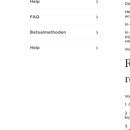
Help
De
He
ac
FAQ
In
Betaalmethoden
In
zi
ve
Help
Vo
R
r
Vo
1.
2.
bi
3.