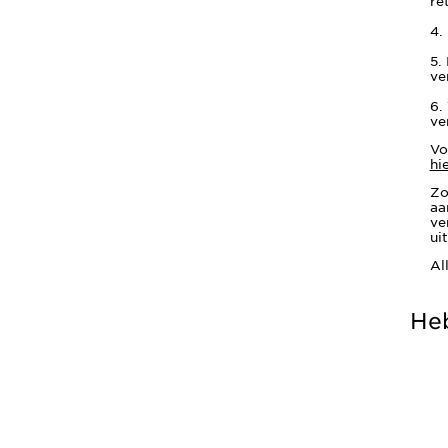
re
4.
5.
ve
6.
ve
Vo
hi
Zo
aa
ve
ui
Al
Heb