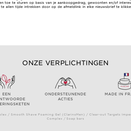
n toe te sturen op basis van je aankoopgedrag, gewoonten en/of interess
e allen tijde intrekken door op de afmeldlink in elke nieuwsbrief te klik
ONZE VERPLICHTINGEN
EEN
ONDERSTEUNENDE
MADE IN F
ANTWOORDE
ACTIES
ERINGSKETEN
ex / Smooth Shave Foaming Gel (ClarinsMen) / Clear-out Targets Imper
Complex / Soap bars