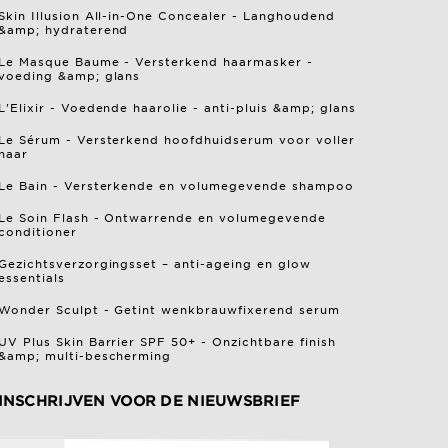
Skin Illusion All-in-One Concealer - Langhoudend
&amp; hydraterend
Le Masque Baume - Versterkend haarmasker -
voeding &amp; glans
L'Elixir - Voedende haarolie - anti-pluis &amp; glans
Le Sérum - Versterkend hoofdhuidserum voor voller
haar
Le Bain - Versterkende en volumegevende shampoo
Le Soin Flash - Ontwarrende en volumegevende
conditioner
Gezichtsverzorgingsset – anti-ageing en glow
essentials
Wonder Sculpt - Getint wenkbrauwfixerend serum
UV Plus Skin Barrier SPF 50+ - Onzichtbare finish
&amp; multi-bescherming
INSCHRIJVEN VOOR DE NIEUWSBRIEF