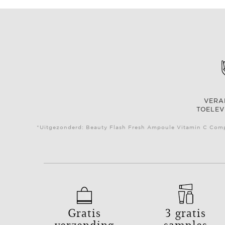
VER
TOELEV
*Uitgezonderd: Beauty Flash Fresh Ampoule Vitamin C Compl
Gratis
3 gratis
verzending
samples