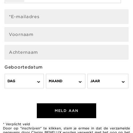
*E-mailadres
Voornaam
Achternaam
Geboortedatum
DAG
MAAND
JAAR
MELD AAN
* Verplicht veld
Door op "inschrijven" te klikken, stem je ermee in dat de verzamelde
gegevens door Clarins BENELUX worden verwerkt met het oog op het