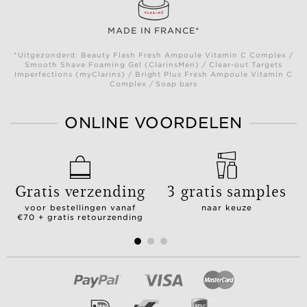
MADE IN FRANCE*
*Uitgezonderd: Beauty Flash Fresh Ampoule Vitamin C Complex /
Smooth Shave Foaming Gel (ClarinsMen) / Clear-out Targets
Imperfections (myClarins) / Bright Plus Fresh Ampoule Vitamin C
Complex / Soap bars
ONLINE VOORDELEN
Gratis verzending
3 gratis samples
voor bestellingen vanaf
naar keuze
€70 + gratis retourzending