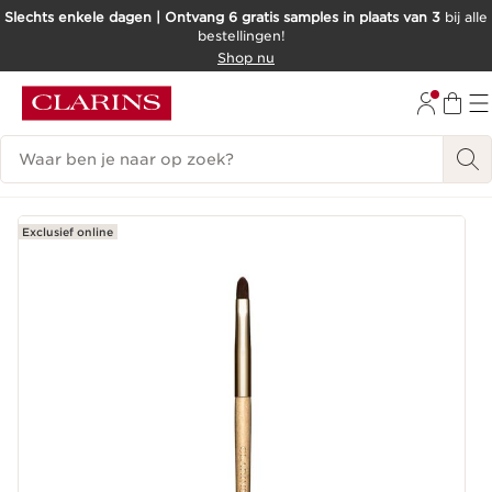
Slechts enkele dagen | Ontvang 6 gratis samples in plaats van 3
bij alle
bestellingen!
DOORGAAN NAAR INHOUD
Shop nu
GA NAAR DE VOETTEKST
Zoekgeschiedenis
Exclusief online