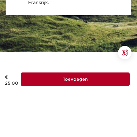
Frankrijk.
Dit is nu de prijs € 25,00
€
Toevoegen
25,00
Dit bedrijf voldoet aan hoge sociale
en millieunormen.
Meer weten