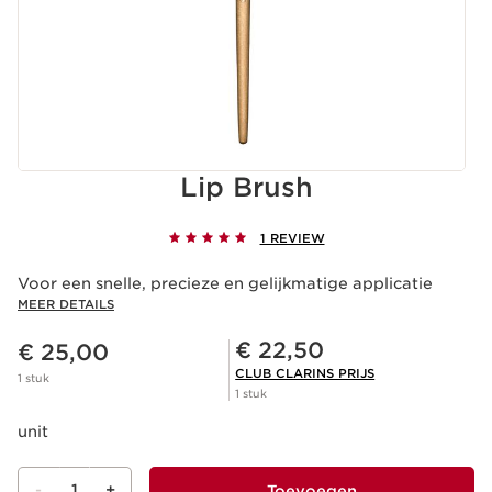
Lip Brush
1 REVIEW
Voor een snelle, precieze en gelijkmatige applicatie
MEER DETAILS
Dit is nu de prijs € 25,00
Club Clarins Prijs € 22,50
€ 22,50
€ 25,00
CLUB CLARINS PRIJS
1 stuk
1 stuk
unit
-
1
+
Toevoegen