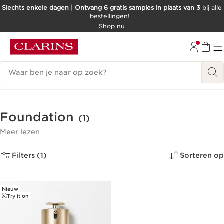
Slechts enkele dagen | Ontvang 6 gratis samples in plaats van 3
bij alle
bestellingen!
DOORGAAN NAAR INHOUD
Shop nu
GA NAAR DE VOETTEKST
Zoekgeschiedenis
Foundation
(1)
Meer lezen
Filters (1)
Sorteren op
Nieuw
Try it on