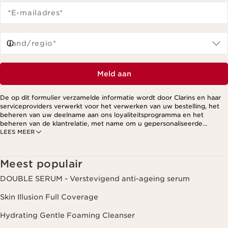
*E-mailadres
*
Land/regio*
Meld aan
De op dit formulier verzamelde informatie wordt door Clarins en haar
serviceproviders verwerkt voor het verwerken van uw bestelling, het
beheren van uw deelname aan ons loyaliteitsprogramma en het
beheren van de klantrelatie, met name om u gepersonaliseerde
LEES MEER
aanbiedingen te kunnen sturen op basis van uw eerdere aankopen en
interesses. Voor meer informatie, zie ons privacybeleid.
Meest populair
DOUBLE SERUM - Verstevigend anti-ageing serum
Skin Illusion Full Coverage
Hydrating Gentle Foaming Cleanser