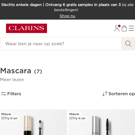
Slechts enkele dagen | Ontvang 6 gratis samples in plaats van 3
bij alle
bestellingen!
DOORGAAN NAAR INHOUD
Shop nu
GA NAAR DE VOETTEKST
Zoekgeschiedenis
Mascara
(7)
Meer lezen
Filters
Sorteren op
Nieuw
Nieuw
Try it on
Try it on