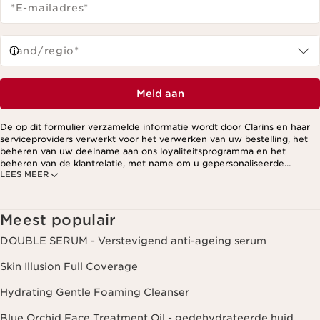
*E-mailadres
*
Land/regio*
Meld aan
De op dit formulier verzamelde informatie wordt door Clarins en haar
serviceproviders verwerkt voor het verwerken van uw bestelling, het
beheren van uw deelname aan ons loyaliteitsprogramma en het
beheren van de klantrelatie, met name om u gepersonaliseerde
LEES MEER
aanbiedingen te kunnen sturen op basis van uw eerdere aankopen en
interesses. Voor meer informatie, zie ons privacybeleid.
Meest populair
DOUBLE SERUM - Verstevigend anti-ageing serum
Skin Illusion Full Coverage
Hydrating Gentle Foaming Cleanser
Blue Orchid Face Treatment Oil - gedehydrateerde huid