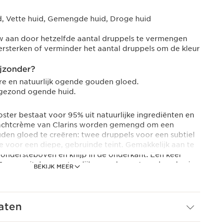
, Vette huid, Gemengde huid, Droge huid
 aan door hetzelfde aantal druppels te vermengen
ersterken of verminder het aantal druppels om de kleur
jzonder?
re en natuurlijk ogende gouden gloed.
 gezond ogende huid.
ster bestaat voor 95% uit natuurlijke ingrediënten en
nachtcrème van Clarins worden gemengd om een
den gloed te creëren: twee druppels voor een subtiel
e voor een diepe, gebruinde teint. Gemakkelijk aan te
e ondersteboven en knijp in de onderkant: Een keer
Een moeiteloze, natuurlijk ogende en streeploze bruine
BEKIJK MEER
k opbouwt, afhankelijk van je behoeften. De formule op
 aloë vera bevat geen zonbeschermingsfilters en
blootstelling aan de zon. Moet gemengd worden met
alleen gebruiken.
aten