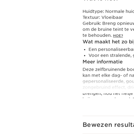
Huidtype:
Normale huid
Textuur:
Vloeibaar
Gebruik:
Breng opnieuw
om de bruine teint te v
te behouden.
HOE?
Wat maakt het zo bi
Een personaliseerba
Voor een stralende,
Meer informatie
Deze zelfbruinende boo
kan met elke dag- of 
gepersonaliseerde, gou
zongebruind effect, dri
brengen, hou het flesj
knijpen = een druppel. 
teint die je gemakkelij
plantaardige basis met
beschermt niet tegen 
een moisturizer, nooit 
Bewezen result