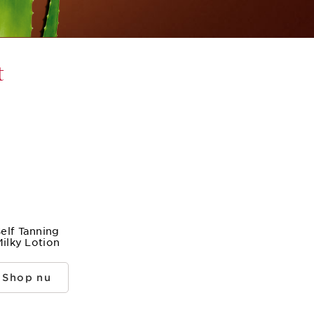
t
elf Tanning
ilky Lotion
shop nu