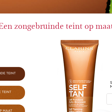
Een zongebruinde teint op maa
DE TEINT
S
M
 TEINT
P MAAT