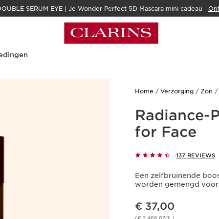
OUBLE SERUM EYE | Je Wonder Perfect 5D Mascara mini cadeau
Ont
edingen
Home
Verzorging
Zon
Radiance-P
for Face
137 REVIEWS
Een zelfbruinende boos
worden gemengd voor 
Dit is nu de prijs € 37,00
€ 37,00
(€ 2.466,67/1L)