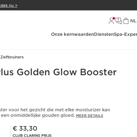
dek nu >
Ta
NL
Onze kernwaarden
Diensten
Spa-Exper
Zelfbruiners
lus Golden Glow Booster
ter voor het gezicht die met elke moisturizer kan
een onmiddellijke gouden gloed.
MEER DETAILS
Club Clarins Prijs € 33,30
€ 33,30
CLUB CLARINS PRIJS