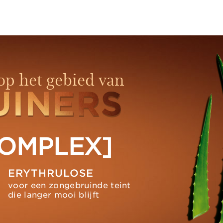
op het gebied van
UINERS
UINERS
OMPLEX]
ERYTHRULOSE
voor een zongebruinde teint
die langer mooi blijft