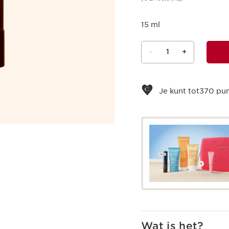
15 ml
-
1
+
Bekijk je winkelmandje
Je kunt tot
370
pun
Wat is het?