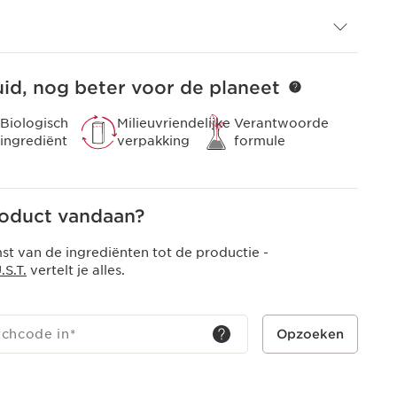
 zonnefilters en biedt geen bescherming tegen
 verandert uw dagelijkse crèmes van Clarins in
id, nog beter voor de planeet
Biologisch
Milieuvriendelijke
Verantwoorde
ingrediënt
verpakking
formule
roduct vandaan?
t van de ingrediënten tot de productie -
S.T.
vertelt je alles.
tchcode in
*
Opzoeken