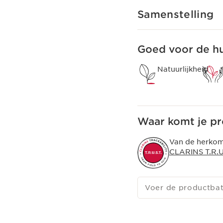
Voorzorg gebruik
Dit product bevat geen
Samenstelling
zonnebrand.
Clarins +
De innovatieve formule
Goed voor de hu
zelfbruiners.
Natuurlijkheid
Waar komt je p
Van de herkoms
CLARINS T.R.U.
Voer de productba