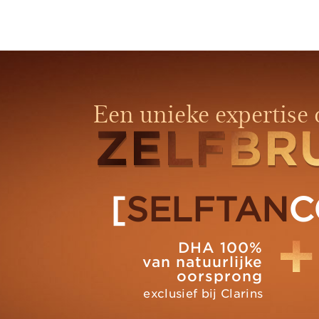
Een unieke expertise 
ZELFBR
ZELFBR
[
SELFTAN
C
DHA 100%
van natuurlijke
oorsprong
exclusief bij Clarins