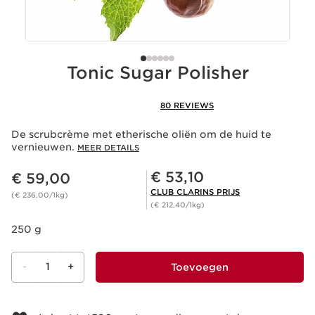
Tonic Sugar Polisher
80 REVIEWS
De scrubcrème met etherische oliën om de huid te
vernieuwen.
MEER DETAILS
Dit is nu de prijs € 59,00
Club Clarins Prijs € 53,10
€ 53,10
€ 59,00
CLUB CLARINS PRIJS
(€ 236,00/1kg)
(€ 212,40/1kg)
250 g
-
1
+
Toevoegen
Bekijk je winkelmandje