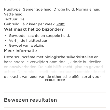
Huidtype:
Gemengde huid, Droge huid, Normale huid,
Vette huid
Textuur:
Gel
Gebruik:
1 à 2 keer per week.
HOE?
Wat maakt het zo bijzonder?
Gevoede, zachte en soepele huid.
Verfijnde huidtextuur.
Gevoel van welzijn.
Meer informatie
Deze scrubcrème met biologische suikerkristallen en
hazelnootolie verwijdert onmiddellijk dode huidcellen
en onzuiverheden. De huid blijft zacht, glad en gevoed
achter. De romige, smeltende textuur in combinatie met
de kracht van geur van de etherische oliën zorgt voor
BEKIJK MEER
een verkwikkend effect en een onmiddellijk gevoel van
welzijn. 99% natuurlijke ingrediënten.
Voorzorg gebruik
Bewezen resultaten
Spoel af met water.
Clarins +