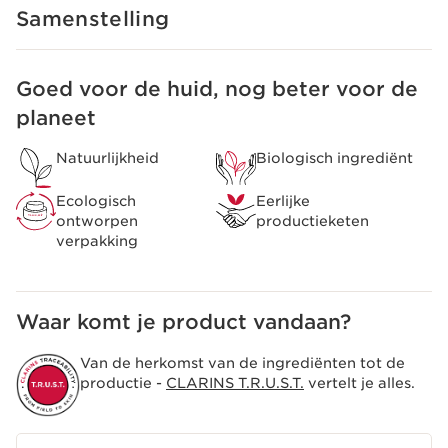
De intensieve formules van Clarins AROMA
Samenstelling
huidverzorging, die door het Instituut zijn ontwikkeld,
staan al sinds 1954 bekend om hun doeltreffende
werking op de huid en de geest.
Goed voor de huid, nog beter voor de
DOORGAAN NAAR INHOUD
planeet
Natuurlijkheid
Biologisch ingrediënt
Ecologisch
Eerlijke
ontworpen
productieketen
verpakking
Waar komt je product vandaan?
Van de herkomst van de ingrediënten tot de
productie -
CLARINS T.R.U.S.T.
vertelt je alles.