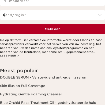
*E-mailadres
*
Land/regio*
Meld aan
De op dit formulier verzamelde informatie wordt door Clarins en haar
serviceproviders verwerkt voor het verwerken van uw bestelling, het
beheren van uw deelname aan ons loyaliteitsprogramma en het
beheren van de klantrelatie, met name om u gepersonaliseerde
LEES MEER
aanbiedingen te kunnen sturen op basis van uw eerdere aankopen en
interesses. Voor meer informatie, zie ons privacybeleid.
Meest populair
DOUBLE SERUM - Verstevigend anti-ageing serum
Skin Illusion Full Coverage
Hydrating Gentle Foaming Cleanser
Blue Orchid Face Treatment Oil - gedehydrateerde huid