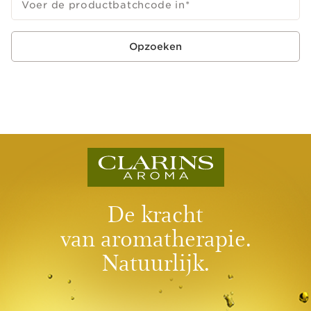
Voer de productbatchcode in
*
Opzoeken
De kracht
van aromatherapie.
Natuurlijk.