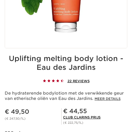
Uplifting melting body lotion -
Eau des Jardins
22 REVIEWS
De hydraterende bodylotion met de verwikkende geur
van etherische oliën van Eau des Jardins.
MEER DETAILS
Dit is nu de prijs € 49,50
Club Clarins Prijs € 44,55
€ 44,55
€ 49,50
CLUB CLARINS PRIJS
(€ 247,50/1L)
(€ 222,75/1L)