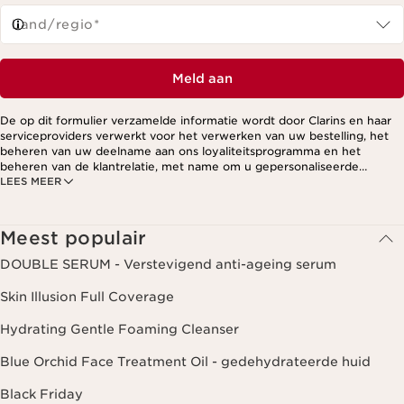
Land/regio*
Meld aan
De op dit formulier verzamelde informatie wordt door Clarins en haar
serviceproviders verwerkt voor het verwerken van uw bestelling, het
beheren van uw deelname aan ons loyaliteitsprogramma en het
beheren van de klantrelatie, met name om u gepersonaliseerde
LEES MEER
aanbiedingen te kunnen sturen op basis van uw eerdere aankopen en
interesses. Voor meer informatie, zie ons privacybeleid.
Meest populair
DOUBLE SERUM - Verstevigend anti-ageing serum
Skin Illusion Full Coverage
Hydrating Gentle Foaming Cleanser
Blue Orchid Face Treatment Oil - gedehydrateerde huid
Black Friday