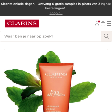
Slechts enkele dagen | Ontvang 6 gratis samples in plaats van 3
bij alle
bestellingen!
DOORGAAN NAAR INHOUD
Shop nu
GA NAAR DE VOETTEKST
Zoekgeschiedenis