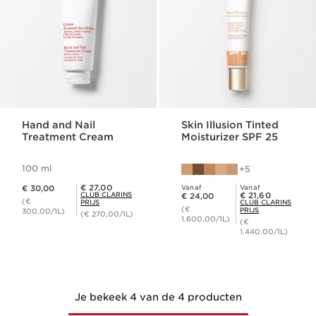
Hand and Nail
Skin Illusion Tinted
Treatment Cream
Moisturizer SPF 25
100 ml
5
Dit is nu de prijs € 30,00
Club Clarins Prijs € 27,00
€ 27,00
€ 30,00
Vanaf
Vanaf
Dit is nu de prijs € 24,00
Club Clarins Prijs € 21,60
CLUB CLARINS
€ 21,60
€ 24,00
(€
PRIJS
CLUB CLARINS
(€
PRIJS
300,00/1L)
(€ 270,00/1L)
1.600,00/1L)
(€
1.440,00/1L)
Je bekeek 4 van de 4 producten