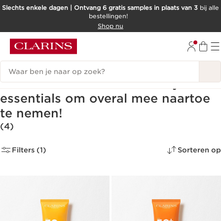
Slechts enkele dagen | Ontvang 6 gratis samples in plaats van 3
bij alle
bestellingen!
DOORGAAN NAAR INHOUD
Shop nu
GA NAAR DE VOETTEKST
Zoekgeschiedenis
Ontdek onze selectie beauty
essentials om overal mee naartoe
te nemen!
(4)
Filters (1)
Sorteren op