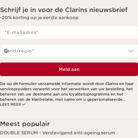
Schrijf je in voor de Clarins nieuwsbrief
-20% korting op je eerste aankoop
*E-mailadres
*
Land/regio*
Meld aan
De op dit formulier verzamelde informatie wordt door Clarins en haar
serviceproviders verwerkt voor het verwerken van uw bestelling, het
beheren van uw deelname aan ons loyaliteitsprogramma en het
beheren van de klantrelatie, met name om u gepersonaliseerde
LEES MEER
aanbiedingen te kunnen sturen op basis van uw eerdere aankopen en
interesses. Voor meer informatie, zie ons privacybeleid.
Meest populair
DOUBLE SERUM - Verstevigend anti-ageing serum