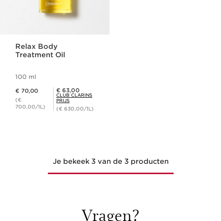
Relax Body
Treatment Oil
100 ml
Dit is nu de prijs € 70,00
Club Clarins Prijs € 63,00
€ 63,00
€ 70,00
CLUB CLARINS
(€
PRIJS
700,00/1L)
(€ 630,00/1L)
Je bekeek 3 van de 3 producten
Vragen?