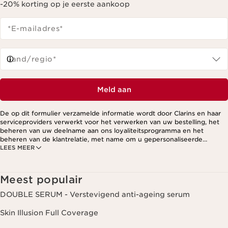
-20% korting op je eerste aankoop
*E-mailadres
*
Land/regio*
Meld aan
De op dit formulier verzamelde informatie wordt door Clarins en haar
serviceproviders verwerkt voor het verwerken van uw bestelling, het
beheren van uw deelname aan ons loyaliteitsprogramma en het
beheren van de klantrelatie, met name om u gepersonaliseerde
LEES MEER
aanbiedingen te kunnen sturen op basis van uw eerdere aankopen en
interesses. Voor meer informatie, zie ons privacybeleid.
Meest populair
DOUBLE SERUM - Verstevigend anti-ageing serum
Skin Illusion Full Coverage