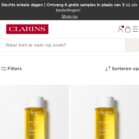
Slechts enkele dagen | Ontvang 6 gratis samples in plaats van 3
bij alle
bestellingen!
DOORGAAN NAAR INHOUD
Shop nu
GA NAAR DE VOETTEKST
Zoekgeschiedenis
Lichaamsolie
(3)
Filters
Sorteren op