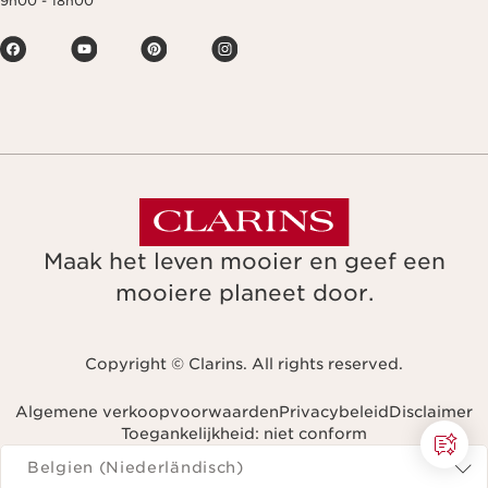
9h00 - 18h00
Maak het leven mooier en geef een
mooiere planeet door.
Copyright © Clarins. All rights reserved.
Algemene verkoopvoorwaarden
Privacybeleid
Disclaimer
Toegankelijkheid: niet conform
Navigeren naar
Belgien (Niederländisch)