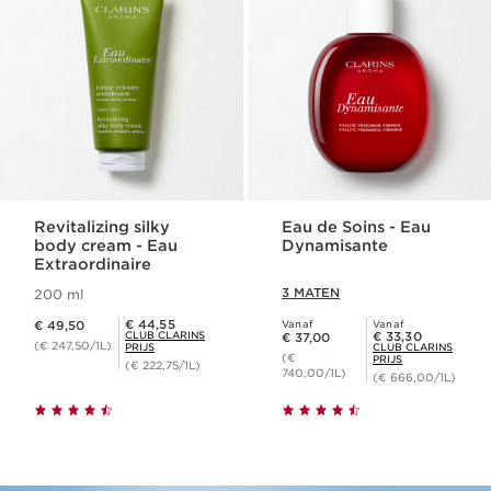
Revitalizing silky
Eau de Soins - Eau
body cream - Eau
Dynamisante
Extraordinaire
3 MATEN
200 ml
Dit is nu de prijs € 49,50
Club Clarins Prijs € 44,55
€ 44,55
€ 49,50
Vanaf
Vanaf
Dit is nu de prijs € 37,00
Club Clarins Prijs € 33,30
CLUB CLARINS
€ 33,30
€ 37,00
(€ 247,50/1L)
PRIJS
CLUB CLARINS
(€
PRIJS
(€ 222,75/1L)
740,00/1L)
(€ 666,00/1L)