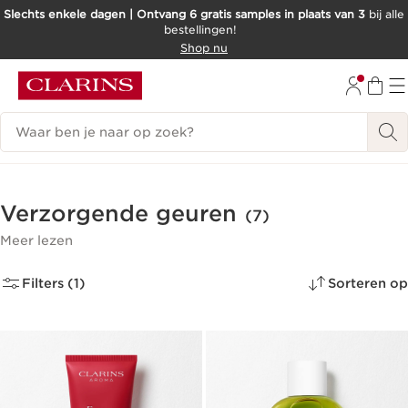
Slechts enkele dagen | Ontvang 6 gratis samples in plaats van 3
bij alle
bestellingen!
DOORGAAN NAAR INHOUD
Shop nu
GA NAAR DE VOETTEKST
Zoekgeschiedenis
Verzorgende geuren
(7)
Meer lezen
Filters (1)
Sorteren op