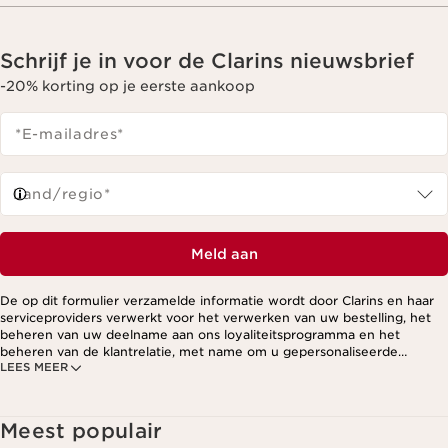
Schrijf je in voor de Clarins nieuwsbrief
-20% korting op je eerste aankoop
*E-mailadres
*
Land/regio*
Meld aan
De op dit formulier verzamelde informatie wordt door Clarins en haar
serviceproviders verwerkt voor het verwerken van uw bestelling, het
beheren van uw deelname aan ons loyaliteitsprogramma en het
beheren van de klantrelatie, met name om u gepersonaliseerde
LEES MEER
aanbiedingen te kunnen sturen op basis van uw eerdere aankopen en
interesses. Voor meer informatie, zie ons privacybeleid.
Meest populair