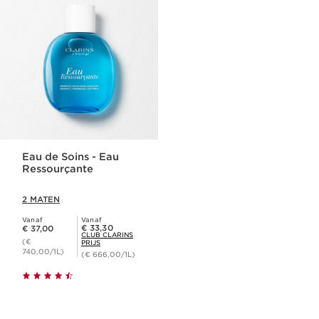
Eau de Soins - Eau
Ressourçante
2 MATEN
Vanaf
Vanaf
Dit is nu de prijs € 37,00
Club Clarins Prijs € 33,30
€ 33,30
€ 37,00
CLUB CLARINS
(€
PRIJS
740,00/1L)
(€ 666,00/1L)